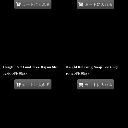
カートに入れる
カートに入れる
Haight LVC Loud Tree Rayon Shirt Brown ヘイト レーヨンシャツ 半袖 総柄 ボタニカル柄 アロハシャツ 沖縄 ストリートファッション
Haight Relaxing Snap Tee Grey ヘイト リラクシング スナップ Tシャツ ヘンリーネック リップストップ 半袖 沖縄 ストリートファッション
17,600
円
(税込)
10,120
円
(税込)
カートに入れる
カートに入れる