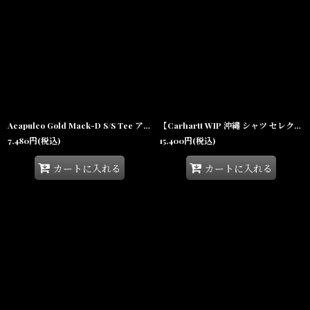
Acapulco Gold Mack-D S/S Tee アカプルコゴールド マックD 半袖 Tシャツ 沖縄 ストリートファッション
【Carhartt WIP 沖縄 シャツ セレクトショップ 通販】Craft S/S Shirt Dusky Beige クラフト 半袖 ポリコットン ワーク
7,480
円
(税込)
15,400
円
(税込)
カートに入れる
カートに入れる