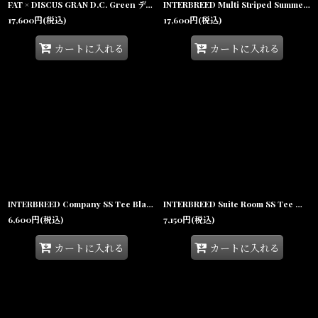
FAT × DISCUS GRAN D.C. Green ディスカス 半袖 Tシャツ カットソー ブリーチ加工 沖縄 Tシャツ 沖縄 メンズ服
INTERBREED Multi Striped Summer Shirt Natural インターブリード マルチ ストライプ サマー シャツ 半袖 ワークシャツ コットン リゾート 沖縄 ストリートファッション
17,600
円
(税込)
17,600
円
(税込)
カートに入れる
カートに入れる
INTERBREED Company SS Tee Black インターブリード 半袖 Tシャツ コンプトン サンプリング ロゴ グラフィック 沖縄 ストリートファッション
INTERBREED Suite Room SS Tee White インターブリード スナップ 半袖 Tシャツ バックプリント 蛍光 サンプリング 沖縄 ストリートファッション
6,600
円
(税込)
7,150
円
(税込)
カートに入れる
カートに入れる