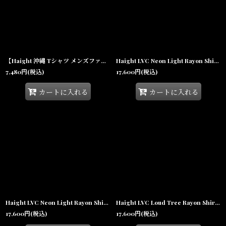
【Haight 沖縄 Tシャツ メンズファッション 通販】LVC NEON LIGHT Tee White ヘイト ネオンライト 半袖 バックプリント ストリートファッション
Haight LVC Neon Light Rayon Shirt Green ヘイト レーヨンシャツ 半袖 総柄 開襟 オープンカラーシャツ 沖縄 ストリートファッション
7,480
円
(税込)
17,600
円
(税込)
カートに入れる
カートに入れる
Haight LVC Neon Light Rayon Shirt Black ヘイト レーヨンシャツ 半袖 総柄 開襟 オープンカラーシャツ 沖縄 ストリートファッション
Haight LVC Loud Tree Rayon Shirt White ヘイト レーヨンシャツ 半袖 総柄 ボタニカル柄 アロハシャツ 沖縄 ストリートファッション
17,600
円
(税込)
17,600
円
(税込)