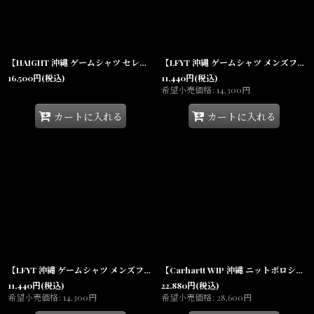
【HAIGHT 沖縄 ゲームシャツ セレクトショップ】 Flames Soccer Jersey ピンストライプ フレイムス ロングスリーブ サッカージャージ
【LFYT 沖縄 ゲームシャツ メンズファッション 通販】Stripe Soccer Jersey White ストライプ サッカー ジャージ 半袖 Lafayette
16,500
円
(税込)
11,440
円
(税込)
希望小売価格
:
14,300
円
カートに入れる
カートに入れる
【LFYT 沖縄 ゲームシャツ メンズファッション 通販】Stripe Soccer Jersey Navy ストライプ サッカー ジャージ 半袖 Lafayette
【Carhartt WIP 沖縄 ニットポロシャツ セレクトショップ】ARLO Knit Polo L/S Shirt Camo Leo Jacquard レオパード ジャカード コットン 長袖
11,440
円
(税込)
22,880
円
(税込)
希望小売価格
:
14,300
円
希望小売価格
:
28,600
円