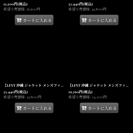
13,200
円
(税込)
33,440
円
(税込)
希望小売価格
:
16,500
円
希望小売価格
:
41,800
円
カートに入れる
カートに入れる
【LFYT 沖縄 ジャケット メンズファッション 通販】Heritage Melton Emblem Jacket Green スタジャン スナップ モノグラムLFロゴ チェーンステッチ メルトン
【LFYT 沖縄 ジャケット メンズファッション 通販】Ombre Anorak Jacket オンブレチェック アノラック Lafayette
33,440
円
(税込)
19,360
円
(税込)
希望小売価格
:
41,800
円
希望小売価格
:
24,200
円
カートに入れる
カートに入れる