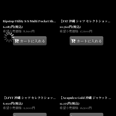
Ripstop Utility S/S Multi Pocket Shirts Fishing ユーティリティー フィッシング 半袖 シャツ Olive Green オリーブ グリーン
【FAT 沖縄 シャツ セレクトショップ 通販】F.A.T. GRANDEX Nylon S/S Shirts ナイロン半袖 メンズ Orange
6,083
円
(税込)
10,560
円
(税込)
希望小売価格
:
8,690
円
希望小売価格
:
17,600
円
カートに入れる
カートに入れる
【LFYT 沖縄 シャツ セレクトショップ 通販】College Color S/S Big Polo Shirts カレッジ 半袖 ビッグ ポロシャツ
【Acapulco Gold 沖縄 ジャケット セレクトショップ】 Knight Logo Nylon Coach Jacket Black/Gold ナイロン コーチジャケット ブラック メンズ
6,930
円
(税込)
12,375
円
(税込)
希望小売価格
:
9,900
円
希望小売価格
:
16,500
円