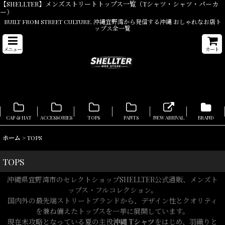
【SHELLTER】メンズストリートトップス一覧（Tシャツ・シャツ・パーカ
ー）
BUILT FROM STREET CULTURE. 沖縄宜野湾から発信する沖縄 おしゃれなお店ト
ップス全一覧
メニュー
カート
CAP & HAT
ACCESSORIES
TOPS
PANTS
NEW ARRIVAL
BRAND
ホーム
>
TOPS
TOPS
沖縄県宜野湾市のセレクトショップSHELLTER公式通販、メンズト
ップス・フルコレクション。
国内外の最先端ストリートブランドから、デザイン性とクオリティ
を兼ね備えたトップスを一挙に展開しています。
現在未攻略となっている夏の主役
沖縄 Tシャツ
をはじめ、羽織りと