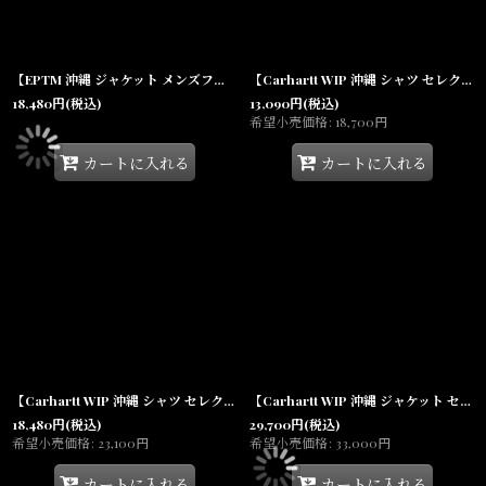
【EPTM 沖縄 ジャケット メンズファッション 通販】Desert Camo Canvas Cotton Jacket デザート カモ キャンバス
【Carhartt WIP 沖縄 シャツ セレクトショップ】Linus Stripe S/S Shirt 半袖 ストライプシャツ ルーズフィット
18,480
円
(税込)
13,090
円
(税込)
希望小売価格
:
18,700
円
カートに入れる
カートに入れる
【Carhartt WIP 沖縄 シャツ セレクトショップ 通販】Checker S/S Knit Polo Olive チェッカー 半袖 コットンニット ポロ
【Carhartt WIP 沖縄 ジャケット セレクトショップ】Carhartt WIP Springfield Vest Black / Misty Grey スプリングフィールド ベスト
18,480
円
(税込)
29,700
円
(税込)
希望小売価格
:
23,100
円
希望小売価格
:
33,000
円
カートに入れる
カートに入れる