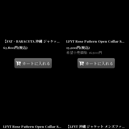
【FAT × BARACUTA 沖縄 ジャケット メンズファッション 通販】F.A.T. FARACUTA Jacket リブブルゾン G9 タータン Black
LFYT Rose Pattern Open Collar Shirt Light Blue ローズ オープンカラー シャツ 半袖シャツ
63,800
円
(税込)
13,200
円
(税込)
希望小売価格
:
16,500
円
カートに入れる
カートに入れる
LFYT Rose Pattern Open Collar Shirt Navy ローズ オープンカラー シャツ 半袖シャツ
【LFYT 沖縄 ジャケット メンズファッション 通販】Heritage Melton Emblem Jacket Black スタジャン スナップ モノグラムLFロゴ チェーンステッチ メルトン