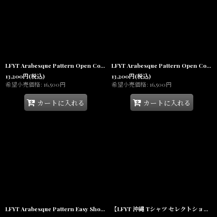
LFYT Arabesque Pattern Open Collar Shirt Navy 半袖 開襟シャツ
LFYT Arabesque Pattern Open Collar Shirt 半袖 開襟シャツ
13,200
円
(税込)
13,200
円
(税込)
希望小売価格
:
16,500
円
希望小売価格
:
16,500
円
カートに入れる
カートに入れる
LFYT Arabesque Pattern Easy Shorts イージーショーツ ハーフパンツ
【LFYT 沖縄 Tシャツ セレクトショップ 通販】Full Speed Tee Teal 半袖