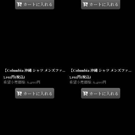
カートに入れる
カートに入れる
【Columbia 沖縄 シャツ メンズファッション 通販】Bahama TM II S/S Shirt 半袖 Utility Fishing PFG White
【Columbia 沖縄 シャツ メンズファッション 通販】Bahama TM II S/S Shirt 半袖 Utility Fishing PFG Bright Nectar
5,192
円
(税込)
5,192
円
(税込)
希望小売価格
:
6,490
円
希望小売価格
:
6,490
円
カートに入れる
カートに入れる