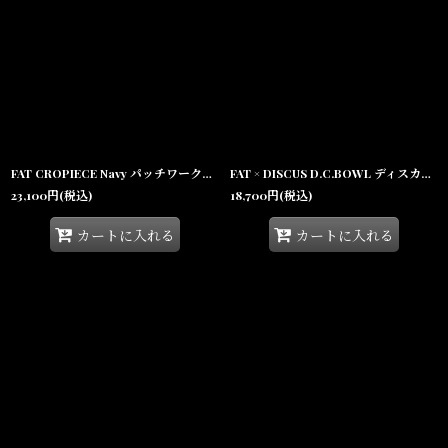
FAT CROPIECE Navy パッチワーク調 チェック 半袖シャツ ダブルクロス 沖縄 メンズ服 沖縄 メンズファッション
FAT × DISCUS D.C.BOWL ディスカス 七分袖 Tシャツ 3/4スリーブ ブリーチ加工 コラボ 沖縄 Tシャツ 沖縄 メンズ服
23,100
円
(税込)
18,700
円
(税込)
カートに入れる
カートに入れる