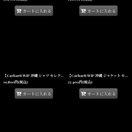
カートに入れる
カートに入れる
【Carhartt WIP 沖縄 シャツ セレクトショップ 通販】Vestige S/S Shirt Vestige Blue 半袖 ショートスリーブ ヴェスティッジ
【Carhartt WIP 沖縄 ジャケット セレクトショップ 通販】Detroit Jacket Black (Black Rinsed) デトロイト ヘビーウェイト キャンバス 裏地なし
19,800
円
(税込)
37,400
円
(税込)
カートに入れる
カートに入れる