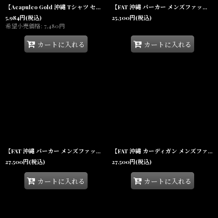
【Acapulco Gold 沖縄 Tシャツ セレクトショップ】 Popping S/S Tee Black ロゴ 半袖シャツ メンズ
【FAT 沖縄 パーカー メンズファッション 通販】F.A.T. FADEMENT.OVER Pigment Sweat ZIP Hoodie ピグメント スウェット ジップ Beige
5,984
円
(税込)
25,300
円
(税込)
希望小売価格
:
7,480
円
カートに入れる
カートに入れる
【FAT 沖縄 パーカー メンズファッション 通販】F.A.T. QUILZIP Quilting Zip Sweat Hoodie キルティング ジップ スウェット フーディー Olive
【FAT 沖縄 カーディガン メンズファッション 通販】F.A.T. SHAGGYSHOT Mohair Snap Cardigan モヘア チェック スナップ Sax
27,500
円
(税込)
27,500
円
(税込)
カートに入れる
カートに入れる