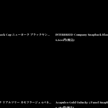
American Needle Archive Negro League New York Black Yankees NY Strapback Cap ニューヨーク ブラックヤンキース ストラップバック キャップ 【沖縄 セレクトショップ SHELLTER】
6,600
円
(税込)
INTERBREED Mossy Oak Field Cap Real Tree インターブリード モッシーオーク リアルツリー カモフラージュ 6パネルキャップ 帽子
7,480
円
(税込)