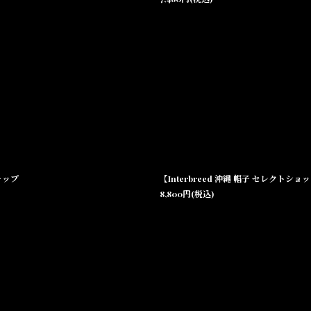
キャップ
【Interbreed 沖縄 帽子 セレクトショップ 
8,800
円
(税込)