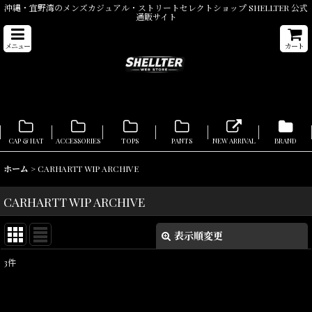
沖縄・宜野湾のメンズカジュアル・ストリートセレクトショップ SHELLTER 公式
通販サイト
メニュー
カート
CAP & HAT
ACCESSORIES
TOPS
PANTS
NEW ARRIVAL
BRAND
ホーム
>
CARHARTT WIP ARCHIVE
CARHARTT WIP ARCHIVE
表示順変更
閉じる
3
件
表示数
:
在庫あり