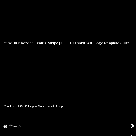
並び順
:
絞り込む
Sundling Border Beanie Stripe Jacquard Logo Knit Cap ショート ビーニー ニット キャップ
Carhartt WIP Logo Snapback Cap Black Hamilton Brown ロゴ スナップバック キャップ 帽子
Carhartt WIP Logo Snapback Cap Hamilton Brown Black ロゴ スナップバック キャップ 帽子
ホーム