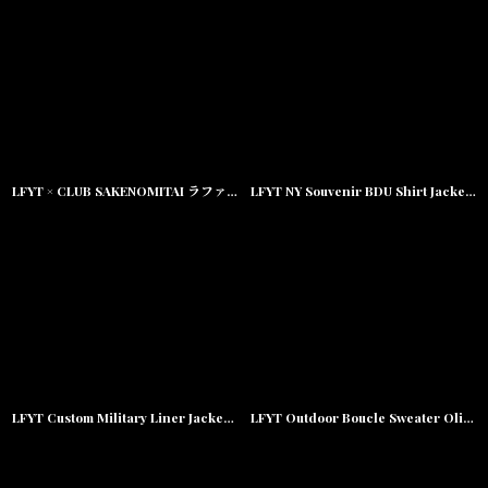
LFYT × CLUB SAKENOMITAI ラファイエット さけのみたい LF NOMI SUGI KUN L/S TEE 長袖 Tシャツ WHITE ホワイト
LFYT NY Souvenir BDU Shirt Jacket シャツ ジャケット by Lafayette ラファイエット
LFYT Custom Military Liner Jacket ミリタリーライナー ジャケット by Lafayette ラファイエット
LFYT Outdoor Boucle Sweater Olive Green アウトドア ロゴ ブークレ ニット セーター LFYT Lafayette