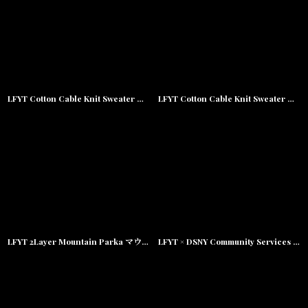
LFYT Cotton Cable Knit Sweater コットン ケーブル ニット セーター by Lafayette ラファイエット
LFYT Cotton Cable Knit Sweater コットン ケーブル ニット セーター by Lafayette ラファイエット
LFYT 2Layer Mountain Parka マウンテンパーカー ジャケット Lafayette ラファイエット
LFYT × DSNY Community Services Worker Jacket Black リフレクター ワーカージャケット Lafayette ラファイエット