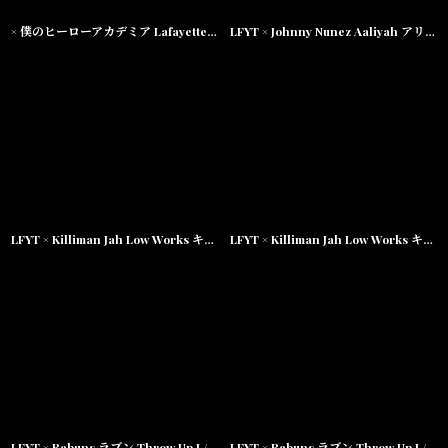
× 僕のヒーローアカデミア Lafayette LOGO S/S Tee 麗日お茶子 半袖 Tシャツ
LFYT × Johnny Nunez Aaliyah アリーヤ S/S Tee 半袖 ロゴ Tシャツ White ホワイト Black ブラック
LFYT × Killiman Jah Low Works キリマンジャロウワークス Mind Power Logo Tee 半袖 ロゴ Tシャツ White ホワイト
LFYT × Killiman Jah Low Works キリマンジャロウワークス Keeping It Moving Tee 半袖 Tシャツ Mint ミント
LFYT × Rabuns ラブン Throw Up L/S Tee 長袖 Tシャツ by Lafayette ラファイエット
LFYT × Rabuns ラブン Throw Up L/S Tee 長袖 Tシャツ by Lafayette ラファイエット