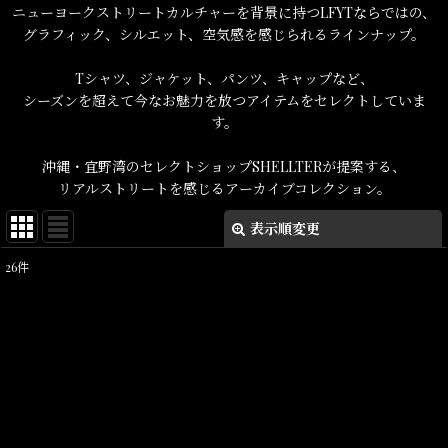
ニューヨークストリートカルチャーを背景に持つLFYTならではの、
グラフィック、シルエット、空気感を感じられるラインナップ。
Tシャツ、ジャケット、パンツ、キャップなど、
シーズンを超えて今なお魅力を放つアイテムをセレクトしていま
す。
沖縄・宜野湾のセレクトショップSHELLTERが提案する、
リアルストリートを感じるアーカイブコレクション。
表示順変更
閉じる
26
件
表示数
:
在庫あり
並び順
:
絞り込む