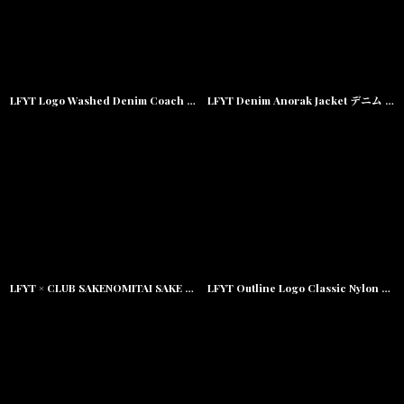
LFYT Logo Washed Denim Coach Jacket デニム コーチジャケット Lafayette ラファイエット
LFYT Denim Anorak Jacket デニム アノラック ジャケット Lafayette ラファイエット
LFYT × CLUB SAKENOMITAI SAKE NOMI CLUB LOGO CLASSIC WORK JACKET Black ワークジャケット Lafayette ラファイエット
LFYT Outline Logo Classic Nylon Anorak Jacket Navy ナイロン アノラック ジャケット Lafayette ラファイエット