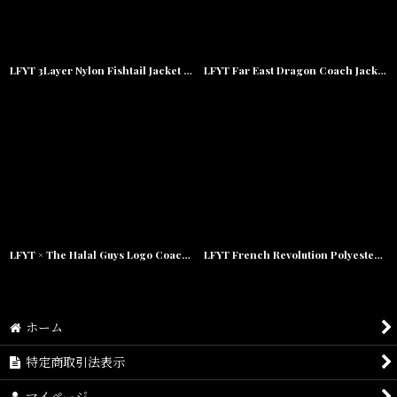
LFYT 3Layer Nylon Fishtail Jacket Yellow Black ナイロン フィッシュテール ジャケット マウンテンパーカー ラファイエット Lafayette
LFYT Far East Dragon Coach Jacket Navy ファーイースト ドラゴン コーチジャケット Lafayette ラファイエット
LFYT × The Halal Guys Logo Coaches Jacket Black ハラルガイズ ロゴ コーチジャケット Lafayette ラファイエット
LFYT French Revolution Polyester Jacket ポリエステル トラック ジャケット 総柄 ロゴ 刺繍 by Lafayette ラファイエット
ホーム
特定商取引法表示
マイページ