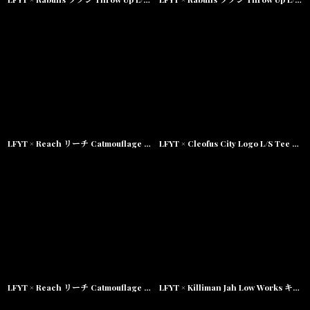
LFYT × Reach リーチ Catmouflage L/S Tee 長袖 Tシャツ
LFYT × Cleofus City Logo L/S Tee Black ブラック 長袖 ロンT Tシャツ
LFYT × Reach リーチ Catmouflage S/S Tee 半袖 Tシャツ
LFYT × Killiman Jah Low Works キリマンジャロウワークス Behind Themask Tee 半袖 Tシャツ Purple パープル