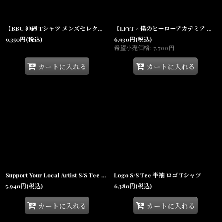
【BBC 沖縄 Tシャツ メンズセレクトショップ】Billionaire Boys Club Droid S/S Tee アンドロイド ロゴ 半袖
【LFYT × 僕のヒーローアカデミア 沖縄 Tシャツ セレクトショップ 通販】 Lafayette Logo S/S Tee 緑谷出久 半袖 シャツ メンズ
9,350
円
(税込)
6,930
円
(税込)
希望小売価格
:
7,700
円
カートに入れる
カートに入れる
Support Your Local Artist S/S Tee 半袖 Tシャツ
Logo S/S Tee 半袖 ロゴ Tシャツ
5,940
円
(税込)
6,380
円
(税込)
カートに入れる
カートに入れる