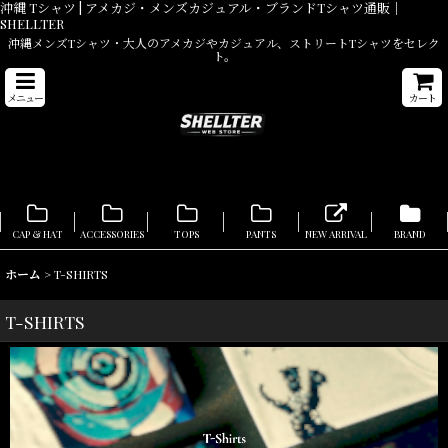
沖縄 Tシャツ | アメカジ・メンズカジュアル・ブランドTシャツ通販｜
SHELLTER
沖縄メンズTシャツ・大人のアメカジやカジュアル、ストリートTシャツをセレク
ト。
メニュー
カート
CAP & HAT
ACCESSORIES
TOPS
PANTS
NEW ARRIVAL
BRAND
ホーム
>
T-SHIRTS
T-SHIRTS