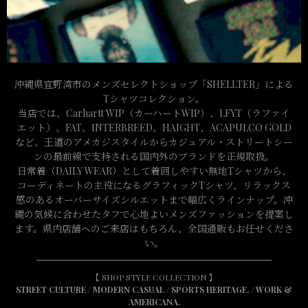
沖縄県宜野湾市のメンズセレクトショップ「SHELLTER」による
Tシャツコレクション。
当店では、Carhartt WIP（カーハートWIP）、LFYT（ラファイ
エット）、FAT、INTERBREED、HAIGHT、ACAPULCO GOLD
など、王道のアメカジスタイルからカジュアル・ストリートシー
ンの最前線で支持される国内外のブランドを正規取扱。
日常着（DAILY WEAR）として着回しやすい無地Tシャツから、
コーディネートの主役になるグラフィックTシャツ、リラックス
感のあるオーバーサイズシルエットまで幅広くラインナップ。沖
縄の気候に合わせたタフで心地よいメンズファッションを提案し
ます。県内店舗へのご来店はもちろん、全国通販もお任せくださ
い。
【 SHOP STYLE COLLECTION 】
STREET CULTURE
/
MODERN CASUAL
/
SPORTS HERITAGE.
/
WORK &
AMERICANA.