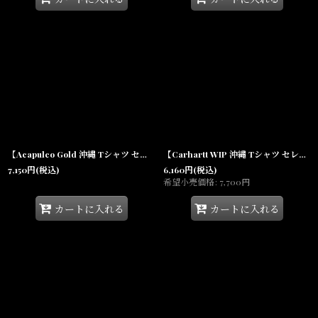
【Acapulco Gold 沖縄 Tシャツ セレクトショップ】 Oval Logo Ringer Ladies S/S Tee White/Red レディース リンガー 半袖 シャツ
【Carhartt WIP 沖縄 Tシャツ セレクトショップ 通販】University S/S Arch Logo Tee INK Navy 半袖 ロゴ カレッジ
7,150
円
(税込)
6,160
円
(税込)
希望小売価格
:
7,700
円
カートに入れる
カートに入れる