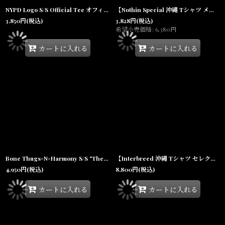
NYPD Logo S/S Official Tee オフィシャル ニューヨーク 市警察 半袖 Tシャツ Navy
【Nothin Special 沖縄 Tシャツ メンズセレクトショップ】Propaganda S/S Tee 半袖 Egg plant
3,850
円
(税込)
3,828
円
(税込)
希望小売価格
:
6,380
円
カートに入れる
カートに入れる
Bone Thugs-N-Harmony S/S "The Art of War" Official Rap Tee ボーン・サグズン・ハーモニー オフィシャル ライセンス 半袖 Tシャツ
【Interbreed 沖縄 Tシャツ セレクトショップ 通販】Lucky Pocket S/S Tee BLK ダブルポケット 半袖
4,950
円
(税込)
8,800
円
(税込)
カートに入れる
カートに入れる