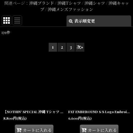
関連ページ：
沖縄ブランド
/
沖縄Tシャツ
/
沖縄シャツ
/
沖縄キャッ
プ
/
沖縄メンズファッション
表示順変更
閉じる
139
件
表示数
:
1
2
3
次
»
在庫あり
並び順
:
絞り込む
【NOTHIN' SPECIAL 沖縄 Tシャツ メンズファッション 通販】THANK YOU TEE White サンキュー グラフィック 半袖 Tシャツ ホワイト
FAT EMBEROUND S/S Logo Embroidery Tee White ロゴ 刺繍 半袖 Tシャツ 沖縄 メンズファッション
8,800
円
(税込)
6,600
円
(税込)
カートに入れる
カートに入れる