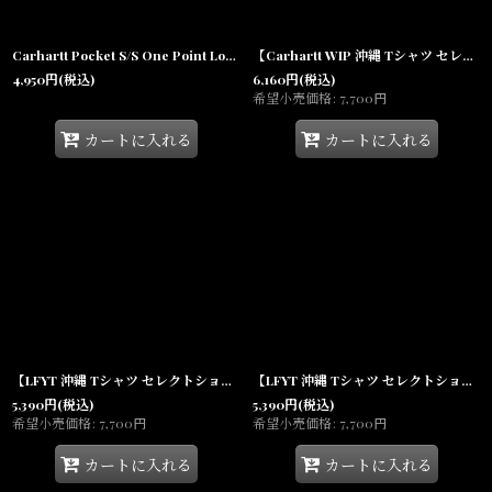
Carhartt Pocket S/S One Point Loose Fit Heavyweight Tee White ポケット ワンポイント ロゴ ルーズフィット ヘビーウェイト 半袖Tシャツ K87
【Carhartt WIP 沖縄 Tシャツ セレクトショップ 通販】University S/S Arch Logo Tee White 半袖 ロゴ カレッジ Tシャツ
4,950
円
(税込)
6,160
円
(税込)
希望小売価格
:
7,700
円
カートに入れる
カートに入れる
【LFYT 沖縄 Tシャツ セレクトショップ 通販】Full Speed Tee Teal 半袖
【LFYT 沖縄 Tシャツ セレクトショップ 通販】Full Speed Tee White 半袖
5,390
円
(税込)
5,390
円
(税込)
希望小売価格
:
7,700
円
希望小売価格
:
7,700
円
カートに入れる
カートに入れる