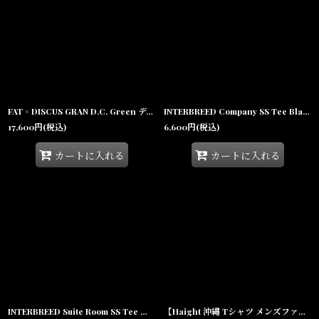
FAT × DISCUS GRAN D.C. Green ディスカス 半袖 Tシャツ カットソー ブリーチ加工 沖縄 Tシャツ 沖縄 メンズ服
INTERBREED Company SS Tee Black インターブリード 半袖 Tシャツ コンプトン サンプリング ロゴ グラフィック 沖縄 ストリートファッション
17,600
円
(税込)
6,600
円
(税込)
カートに入れる
カートに入れる
INTERBREED Suite Room SS Tee White インターブリード スナップ 半袖 Tシャツ バックプリント 蛍光 サンプリング 沖縄 ストリートファッション
【Haight 沖縄 Tシャツ メンズファッション 通販】LVC NEON LIGHT Tee White ヘイト ネオンライト 半袖 バックプリント ストリートファッション