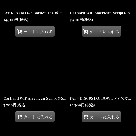
FAT GRANBO S/S Border Tee ボーダー ポケット 半袖 Tシャツ 沖縄 メンズ服
Carhartt WIP American Script S/S Tee ワンポイント ロゴ 半袖 Tシャツ
14,300
円
(税込)
7,700
円
(税込)
カートに入れる
カートに入れる
Carhartt WIP American Script S/S Tee ワンポイント ロゴ 半袖 Tシャツ White ホワイト
FAT × DISCUS D.C.BOWL ディスカス 七分袖 Tシャツ 3/4スリーブ ブリーチ加工 コラボ 沖縄 Tシャツ 沖縄 メンズ服
7,700
円
(税込)
18,700
円
(税込)
カートに入れる
カートに入れる