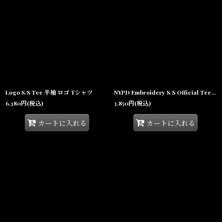
Logo S/S Tee 半袖 ロゴ Tシャツ
NYPD Embroidery S/S Official Tee オフィシャル ニューヨーク 市警察 半袖 Tシャツ Navy
6,380
円
(税込)
3,850
円
(税込)
カートに入れる
カートに入れる