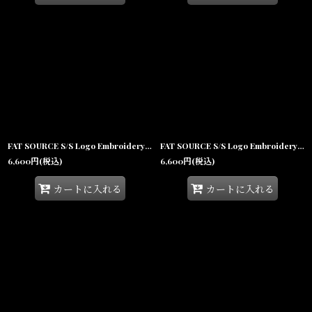
FAT SOURCE S/S Logo Embroidery Tee White ロゴ 刺繍 半袖 Tシャツ 沖縄 メンズファッション
FAT SOURCE S/S Logo Embroidery Tee Black ロゴ 刺繍 半袖 Tシャツ 沖縄 メンズファッション
6,600
円
(税込)
6,600
円
(税込)
カートに入れる
カートに入れる