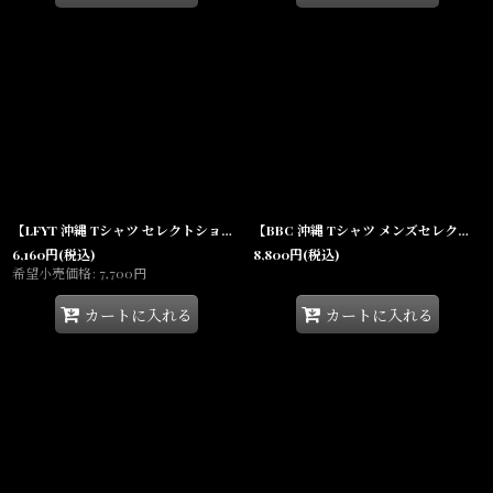
【LFYT 沖縄 Tシャツ セレクトショップ 通販】Dead Presidents Logo S/S Tee BRN デッドプレジデント ロゴ 半袖 シャツ
【BBC 沖縄 Tシャツ メンズセレクトショップ】Billionaire Boys Club Astro S/S Tee アストロノーツ ロゴ 半袖
6,160
円
(税込)
8,800
円
(税込)
希望小売価格
:
7,700
円
カートに入れる
カートに入れる