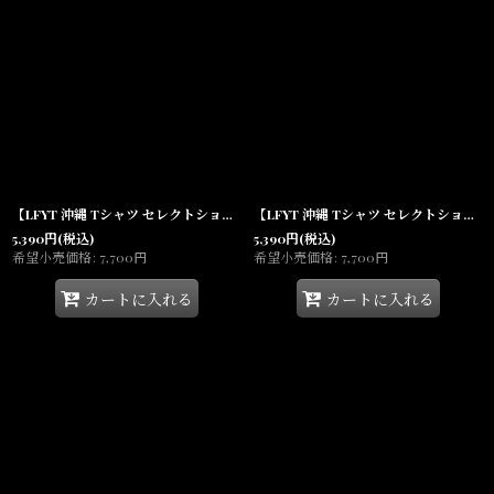
【LFYT 沖縄 Tシャツ セレクトショップ 通販】Full Speed Tee Black 半袖
【LFYT 沖縄 Tシャツ セレクトショップ 通販】Digital Icon Tee Light Blue 半袖
5,390
円
(税込)
5,390
円
(税込)
希望小売価格
:
7,700
円
希望小売価格
:
7,700
円
カートに入れる
カートに入れる