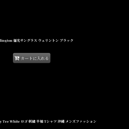
S Wellington 偏光サングラス ウェリントン ブラック
カートに入れる
oidery Tee White ロゴ 刺繍 半袖 Tシャツ 沖縄 メンズファッション