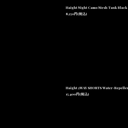
Haight Night Camo Mesh Ta
8,250
円
(税込)
Haight 2WAY SHORTS Water-Rep
15,400
円
(税込)