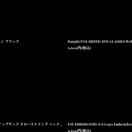
リントン ブラック
Haight POLARIZED SUN GLASSE
6,600
円
(税込)
Haight Core Logo Knapsack Ripstop Drawstring Backpack Black コアロゴ ナップサック ドローストリング バックパック ブラック
FAT EMBEROUND S/S Logo Embr
6,600
円
(税込)