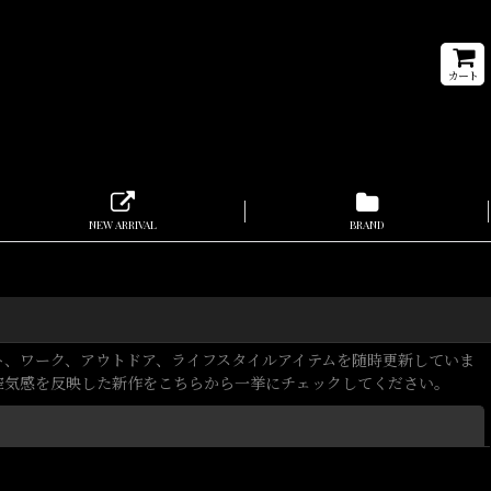
カート
NEW ARRIVAL
BRAND
ストリート、ワーク、アウトドア、ライフスタイルアイテムを随時更新していま
の空気感を反映した新作をこちらから一挙にチェックしてください。
閉じる