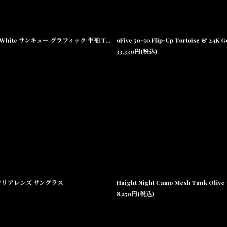
【NOTHIN' SPECIAL 沖縄 Tシャツ メンズファッション 通販】THANK YOU TEE White サンキュー グラフィック 半袖 Tシャツ ホワイト
9Five 50-50 Flip-Up Tortoise 
33,330
円
(税込)
ス べっ甲 クリアレンズ サングラス
8,250
円
(税込)