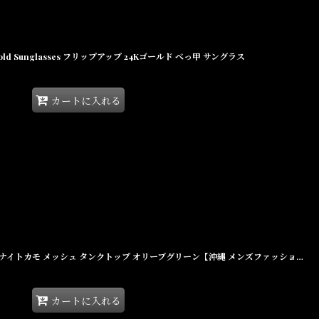
& 24K Gold Sunglasses フリップアップ 24Kゴールド べっ甲 サングラス
カートに入れる
Haight Night Camo Mesh Tank Olive ナイトカモ メッシュ タンクトップ オリーブグリーン【沖縄 メンズファッション 通販】
カートに入れる