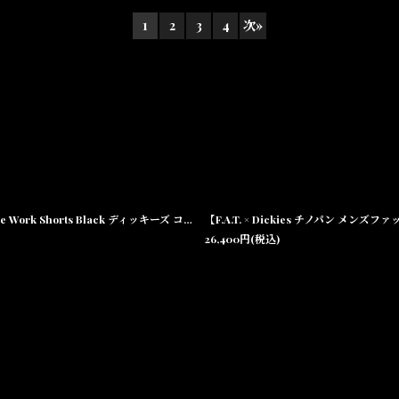
1
2
3
4
次
»
絞り込む
【F.A.T. × Dickies ショートパンツ メンズファッション 通販 沖縄】Shorties Wide Work Shorts Black ディッキーズ コラボ ワイド ワークショーツ ブラック
26,400
円
(税込)