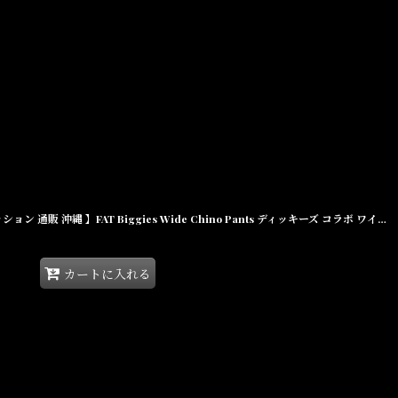
【F.A.T. × Dickies チノパン メンズファッション 通販 沖縄 】FAT Biggies Wide Chino Pants ディッキーズ コラボ ワイド チノパン ブラック
カートに入れる