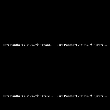
Rare Panther(レア パンサー) panther Green RP We Must Rise Tee Green Red
Rare Panther(レア パンサー) rare Panther's Pullover Hoodie Willow green pink スウェット フーディー Wash OFWGKTA Mac Miller
Rare Panther(レア パンサー) rare panther Rand Face Tee Neon pink
Rare Panther(レア パンサー) rare panther by any means tee grey/White