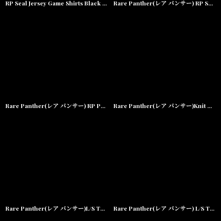
RP Seal Jersey Game Shirts Black ジャージ
Rare Panther(レア パンサー) RP Seal Jersey Shorts Black ショーツ
Rare Panther(レア パンサー) RP Panel Cap Black BOLT Jet Cap ジェット キャップ
Rare Panther(レア パンサー)Knit Cap Black ニット キャップ
Rare Panther(レア パンサー)L/S Tee 長袖 Tシャツ Navy ネイビー
Rare Panther(レア パンサー) L/S Tee 長袖 Tシャツ White ホワイト Logo ロゴ ロングスリーブ