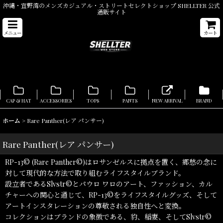
沖縄・宜野湾のメンズカジュアル・ストリートセレクトショップ SHELLTER 公式
通販サイト
メニュー
カート
CAP & HAT
ACCESSORIES
TOPS
PANTS
NEW ARRIVAL
BRAND
ホーム
>
Rare Panther(レア パンサー)
Rare Panther(レア パンサー)
RP-13© (Rare Panther©)はロサンゼルスに拠点を置く、郷愁の念に
対して現代的な方法で取り組むライフスタイルブランド。
設立者であるSlvstr©とパウロ ワロのアート、ファッション、カル
チャーへの関心と通じて、RP-13©をライフスタイルグッズ、そして
アートインスタレーションの尊敬される独自性へと変換。
コレクションはブランドの象徴である、豹、稲妻、そしてSlvstr©