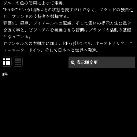
ブルーの色の使用によって定義。
“RARE”という用語はその状態を表すだけでなく、ブランドの独自性
と、ブランドの支持者を鼓舞する。
雰囲気、感覚、ディテールへの配慮、そして素材の提示方法に重き
を置く事と、ビジュアルを発展させる習慣はブランドの活動の基礎
となっている。
ロサンゼルスの本拠地に加え、RP-13©はパリ、オーストラリア、ニ
ューヨーク、ドイツ、そして日本へと世界へ発進。
表示順変更
閉じる
11
件
表示数
:
在庫あり
並び順
:
絞り込む