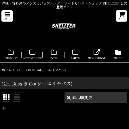
沖縄・宜野湾のメンズカジュアル・ストリートセレクトショップ SHELLTER 公式
通販サイト
メニュー
カート
CAP & HAT
ACCESSORIES
TOPS
PANTS
NEW ARRIVAL
BRAND
ホーム
>
G.H. Bass & Co(ジーエイチバス)
G.H. Bass & Co(ジーエイチバス)
表示順変更
閉じる
1
件
表示数
:
在庫あり