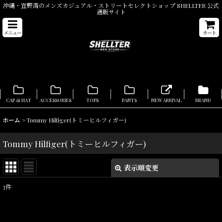
沖縄・宜野湾のメンズカジュアル・ストリートセレクトショップ SHELLTER 公式
通販サイト
メニュー
カート
CAP & HAT
ACCESSORIES
TOPS
PANTS
NEW ARRIVAL
BRAND
ホーム
>
Tommy Hilfiger(トミーヒルフィガー)
Tommy Hilfiger(トミーヒルフィガー)
表示順変更
閉じる
3
件
表示数
:
在庫あり