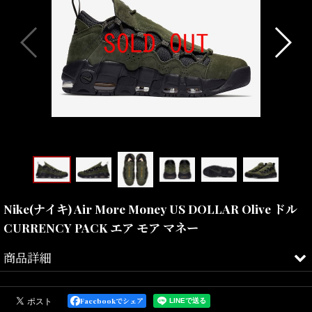
Nike(ナイキ) Air More Money US DOLLAR Olive ドル
CURRENCY PACK エア モア マネー
商品詳細
"AIR MONEY"と"AIR MORE UPTEMPO"の2モデルを融合させたハイ
ブリッドモデル"AIR MORE MONEY(エアモア マネー)"より、
Facebookでシェア