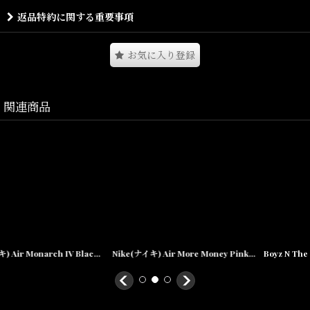
返品特約に関する重要事項
深いオリーブのスウェードアッパー、ソールはブラックを採用し重
厚感を。シュラウドにはドル紙幣の字体でAIR MONEYの文字が刻み
込まれ、ヒールタブとシューループに星条旗、ヒールカウンターに
お気に入り登録
は$のマークが入る米国のドル札が表現された1足！
無くなり次第終了となってしまいますので、
関連商品
気になる方は是非お早めに〜！！！
Size(サイズ)／
9.5(27.5cm)
 Sneaker スニーカー 靴 エアモナーク
Nike(ナイキ) Air More Money Pink Sneaker Room エア モア マネー ピンク 360 限定
Boyz N The Hood S/S Tee White ボーイズンザフッド 半袖 Tシャツ