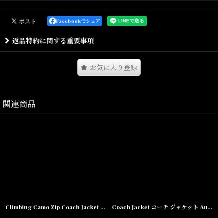
The Neptunes,N.E.R.Dのリーダーで、 シンガー、作曲家、プロデュ
ーサーなどマルチに活躍するアーティスト、Pharrell Williamsによ
Facebookでシェア
って誕生したブランド"Billionaire Boys Club"日本国内でもオンリー
返品特約に関する重要事項
ショップを展開するなど、全米・イギリスではもちろんヨーロッ
パ、アジア各国にて10カ国以上展開されております。
お気に入り登録
Size(サイズ)
M(着丈:73cm,身幅:52cm,肩幅:48cm,袖丈:62cm)
L(着丈:75cm,身幅:56cm,肩幅:56cm,袖丈:66cm)
関連商品
素材/Cotton
Climbing Camo Zip Coach Jacket ジップ カモ 迷彩 コーチ ジャケット
Coach Jacket コーチ ジャケット Autograph Black