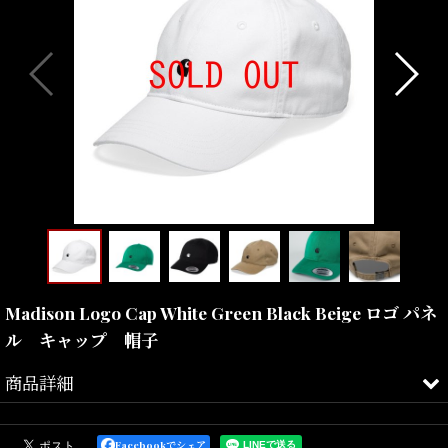
Madison Logo Cap White Green Black Beige ロゴ パネ
ル キャップ 帽子
商品詳細
ハミルトン・カーハートによって、1889年に米国ミシガン州デトロ
イトで わずか４台のミシンと５人の従業員でワークウェアの生産を
Facebookでシェア