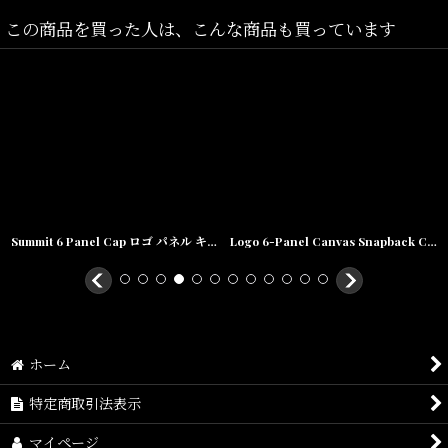
この商品を買った人は、こんな商品も買っています
素材/100% Cotton Twill, 8.7 oz
Summit 6 Panel Cap ロゴ パネル キャップ 帽子 Navy Olive Green
Logo 6-Panel Canvas Snapback Cap ロゴ キャンバス パネル キャップ 帽子
ホーム
特定商取引法表示
マイページ