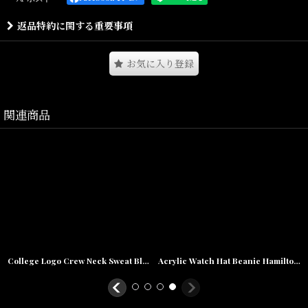
スタート。
返品特約に関する重要事項
最初のプロダクトとして頑丈なダック生地とデニム素材で作られた
オーバーオールを世に送り出し、 現在まで１２０年以上続くブラン
お気に入り登録
ドとなりました。
90年代に入るとHIP HOPアーティストを中心に支持を集め、 スト
リートシーンの定番認知度をとして、世界中で認知度を高めていき
関連商品
ます。
こちらは、どんなシチュエーションでも合わせ易いシルエットと豊
富なカラーバリエーションが魅力な定番のキャップとなります。
ツイル生地の定番6パネルキャップです。
フロントにCロゴを小さめに刺繍。
程良い深さの被り心地です。
無くなり次第終了となりますので、気になる方は是非この機会に
♪♪
College Logo Crew Neck Sweat Black クルーネック スウェット
Acrylic Watch Hat Beanie Hamilton Brown Black Ash ビーニー ニット帽
Size(サイズ)／One Size(高さ:12cm,ツバ:6.5cm,頭周り:62cm)