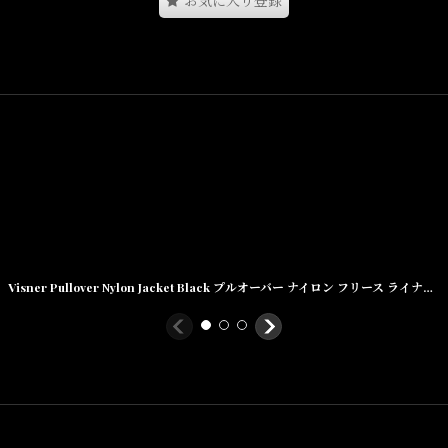
お気に入り登録
に印字されています。素材はアルミニウムになります。
Visner Pullover Nylon Jacket Black プルオーバー ナイロン フリース ライナー ジャケット