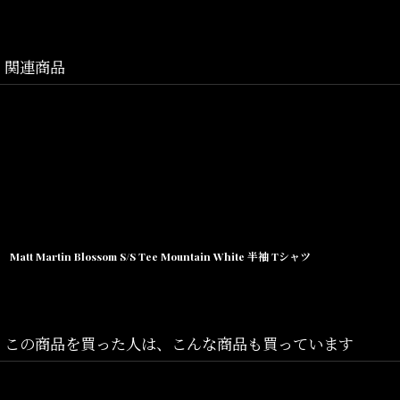
こちらは、ハート型に形作られたカラビナ。ブランドネームがサイド
関連商品
無くなり次第終了となりますので、気になる方は是非この機会に♪♪
Size(サイズ)／One Size(縦:3.5cm,横:5.5cm)
素材/Aluminium
Matt Martin Blossom S/S Tee Mountain White 半袖 Tシャツ
この商品を買った人は、こんな商品も買っています