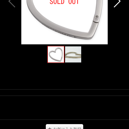
イトで わずか４台のミシンと５人の従業員でワークウェアの生産をスタ
ーバーオールを世に送り出し、 現在まで１２０年以上続くブランドとな
トリートシーンの定番認知度をとして、世界中で認知度を高めていきます。
るカジュアルファッションライン、Carhartt WIPがスタート。