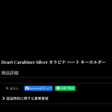
Heart Carabiner Silver カラビナ ハート キーホルダー
商品詳細
ハミルトン・カーハートによって、1889年に米国ミシガン州デトロ
Facebookでシェア
最初のプロダクトとして頑丈なダック生地とデニム素材で作られたオ
返品特約に関する重要事項
90年代に入るとHIP HOPアーティストを中心に支持を集め、 ス
97年にはデザインやシルエットをアップデートした、 ヨーロッパ企画によ