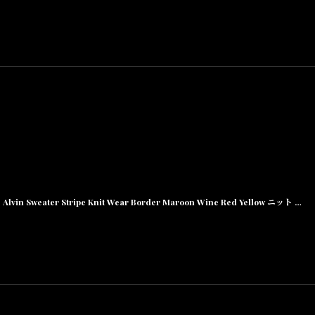
Alvin Sweater Stripe Knit Wear Border Maroon Wine Red Yellow ニット ボーダー セーター