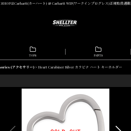
INE SHOPはCarhartt(カーハート) & Carhartt WIP(ワークインプログレス)正規
TOPS
PANTS
ssories (アクセサリー)
>
Heart Carabiner Silver カラビナ ハート キーホルダー