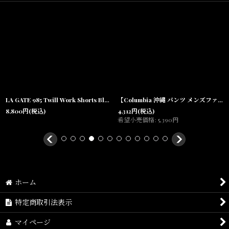
LA GATE 985 Twill Work Shorts Black ワーク ショーツ ハーフパンツ
【Columbia 沖縄 パンツ メンズファッション 通販】Backcast TM III Water Short ショーツ Utility Fishing PFG Fossil Beige
8,800
円
(税込)
4,312
円
(税込)
希望小売価格
:
5,390
円
ホーム
特定商取引法表示
マイページ