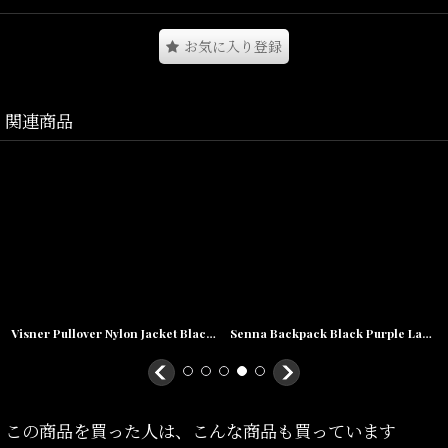
オーバーオールを世に送り出し、 現在まで１２０年以上続くブラン
ドとなりました。
お気に入り登録
90年代に入るとHIP HOPアーティストを中心に支持を集め、 スト
リートシーンの定番認知度をとして、世界中で認知度を高めていき
ます。
関連商品
Carharttの代名詞的なアイテム、ダック地を使用したSingle Knee
Pantのショートバージョンです。
昔ながらのシルエットでリサイズを施していないクラシックな一
本。
タフな生地感とワイドなシルエットが特徴的なアイテムです。
Size(サイズ)／
W32(ウエスト:86cm,ワタリ幅:36.5cm,裾幅:29cm,股上:30cm,股
Visner Pullover Nylon Jacket Black プルオーバー ナイロン フリース ライナー ジャケット
Senna Backpack Black Purple Lace 18.3liter 撥水加工 バックパック バッグ カバン 鞄
下:27cm)
素材/100% Organic Cotton 'Dearborn' Canvas, 12 oz
この商品を買った人は、こんな商品も買っています