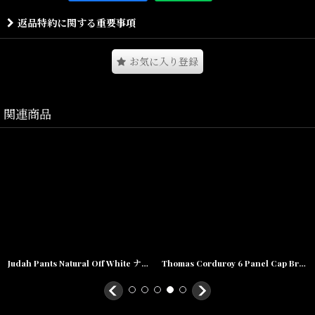
発アパレルブランドとして注目を集めるバターグッズ。
返品特約に関する重要事項
独自の世界観でNYのLABORなどコアなお店のみで展開中。
ライダーには日本でも有名なベン・ゴアをはじめ、オーストラリア
やUSAのラーダーが所属する。
お気に入り登録
そんなButter Goods(バターグッズ)から！
関連商品
バックポケットには刺繍が入り、裾にはドローコードが付いたお好
みの着用感を演出ができる一品。
ベルトが付属しており、ウエストと裾の調節が可能な機能性も魅力
となっております。
無くなり次第終了となりますので是非この機会に♪
Size(サイズ)/
M(W32)(ウエスト:78~90cm,股上:33cm,股下:72cm,腿周:32cm,裾
幅:~21cm)
Judah Pants Natural Off White ナチュラル オフ ホワイト Easy イージー パンツ
Thomas Corduroy 6 Panel Cap Brown コーデュロイ キャップ
L(W34)(ウエスト:82~98cm,股上:35cm,股下:73cm,腿周:33cm,裾
幅:~22cm)