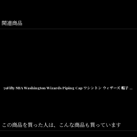
トラッパーは一般的にはフライトキャップに分類され、防寒性の高さ
関連商品
Size(サイズ)／
M(58cm)
L(60cm)
59Fifty NBA Washington Wizards Piping Cap ワシントン ウィザーズ 帽子 キャップ
素材/コットン アクリル ポリエステル
この商品を買った人は、こんな商品も買っています