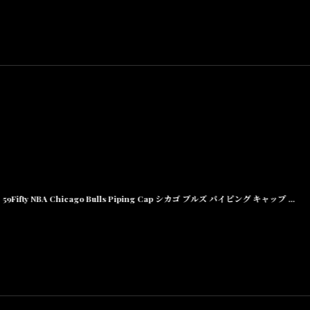
いアイテム。
59Fifty NBA Chicago Bulls Piping Cap シカゴ ブルズ パイピング キャップ 帽子