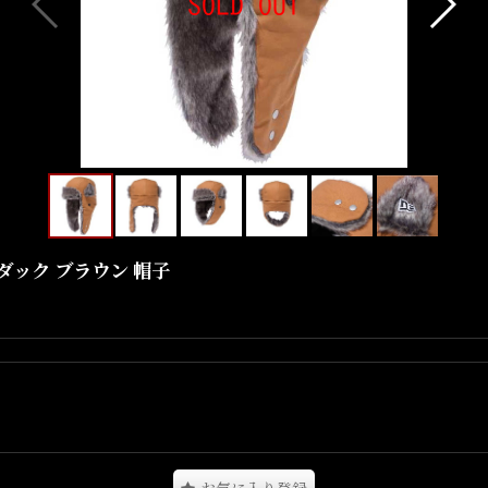
ップ ダック ブラウン 帽子
より、
ファーを採用したトラッパー。
や撥水性も兼ね備えています。