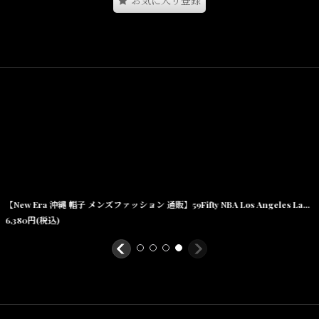
お気に入り登録
から、ストリートのみならずウィンタースポーツシーンでも着用者が多
【New Era 沖縄 帽子 メンズファッション 通販】59Fifty NBA Los Angeles Lakers Piping Cap ロサンゼルス レイカース キャップ
6,380
円
(税込)