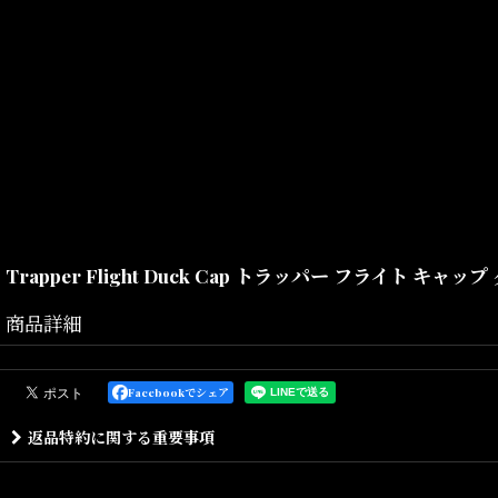
Trapper Flight Duck Cap トラッパー フライト キャ
商品詳細
世界中、多くの方々に支持を受けている定番のNewEra(ニューエラ)
限定のコレクションとなる Trapper Flight Duck Capが入荷です！
Facebookでシェア
返品特約に関する重要事項
9オンスのダックキャンバス生地と柔らかな風合いのシンセティック
太めの糸を密に織り込んだ平織りのダックキャンバス生地は、耐久性