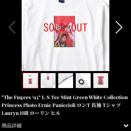
"The Fugees ‘93" L/S Tee Mint Green White Collection
Princess Photo Ernie Paniccioli ロンT 長袖 Tシャツ
Lauryn Hill ローリン ヒル
商品詳細