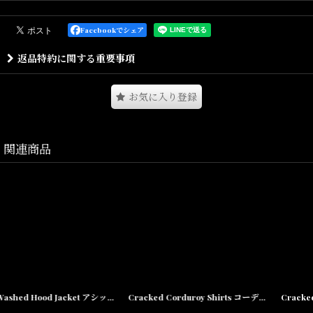
USフォトグラファーErnie Paniccioli とのコラボレーションL/S Tシ
ャツです。
Facebookでシェア
返品特約に関する重要事項
ネイティブアメリカンの血を引くErnie Paniccioliは、70年代 NYにて
写真家としてのキャリアをスタート。
お気に入り登録
名だたるビッグアーティストと信頼関係に基づいて多くのオフィシ
ャルフォト／オフショットを撮影し、US Hip hopカルチャーの歴史
上では欠かせない、重要な役割を果たしてきた現役フォトグラファ
関連商品
ーです。
左胸にはコラボレーションロゴのワンポイントプリントが入り
バックにはErnie Paniccioliが撮影したローリンヒルのフォトがシル
クスクリーンプリントで入ります。
ステージ上やスタジオとはまた違った表情が印象的で、
オフィシャル撮影自体が極端に少ないとされるローリンヒルの中で
も非常に貴重なフォトとなっております。
Acid Washed Hood Jacket アシッド ウォッシュ デニム フード ジャケット
Cracked Corduroy Shirts コーデュロイ シャツ ジャケット
SSシーズンより展開しているErnie Paniccioliコラボレーションは今