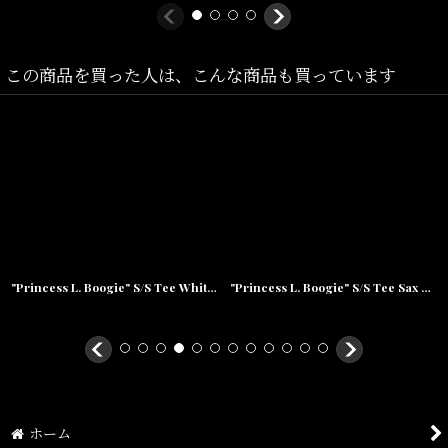
季もオススメの企画です。
この商品を買った人は、こんな商品も買っています
Size(サイズ)／
M(着丈:73cm,身幅:52cm,肩幅:48cm,袖丈:66cm)
L(着丈:77cm,身幅:56cm,肩幅:53cm,袖丈:66cm)
XL(着丈:81cm,身幅:61cm,肩幅:58cm,袖丈:68cm)
素材/Cotton
"Princess L. Boogie" S/S Tee White Sax Blue 半袖 Tシャツ ホワイト サックス ブルー 白 青 Ernie Paniccioli ローリンヒル
"Princess L. Boogie" S/S Tee Sax Blue White 半袖 Tシャツ サックス ブルー ホワイト 青 白 Ernie Paniccioli ローリンヒル
ホーム