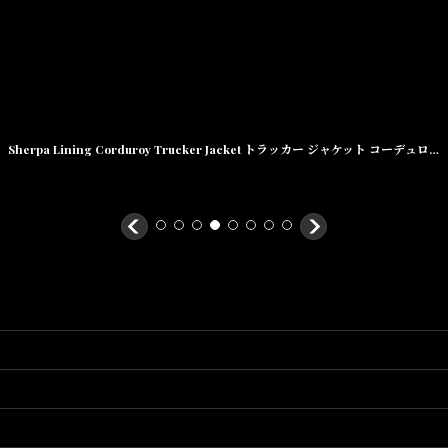
Sherpa Lining Corduroy Trucker Jacket トラッカー ジャケット コーデュロイ by Lafayette ラファイエット