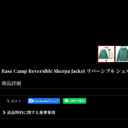
Base Camp Reversible Sherpa Jacket リバーシブル 
商品詳細
リバーシブル シェルパ フリース ジャケットとなります。
両面で違う素材を使用した、保温性抜群のボアに、ラインテープがア
Facebookでシェア
返品特約に関する重要事項
Size(サイズ)／
M(着丈:70cm,身幅:60cm,肩幅:52cm,袖丈:61cm)