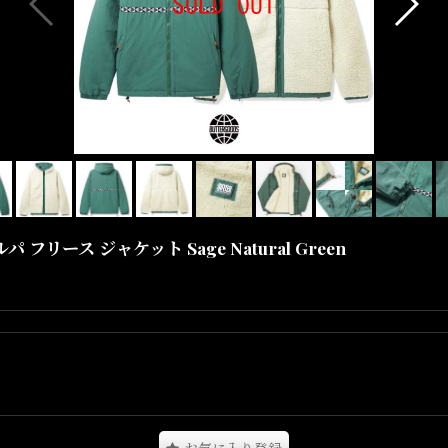
シェルパ フリース ジャケット Sage Natural Green
クセントとなるナイロン、裾にはドローコード付きで機能性も備えた一