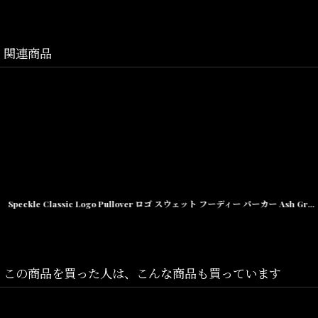
L(着丈:74cm,身幅:62cm,肩幅:53cm,袖丈:63cm)
XL(着丈:75cm,身幅:65cm,肩幅:56cm,袖丈:64cm)
関連商品
素材/ナイロン/ポリエステル
Speckle Classic Logo Pullover ロゴ スウェット フーディー パーカー Ash Grey アッシュ グレー
この商品を買った人は、こんな商品も買っています