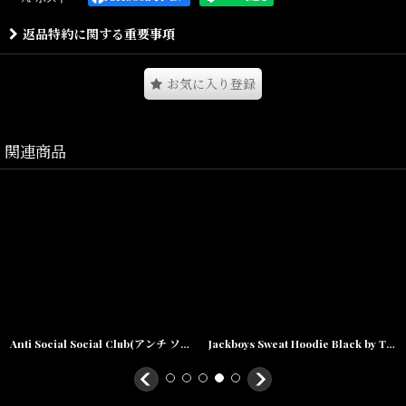
返品特約に関する重要事項
Pharrell Williamsによるブランド、レーベルで経験を積んだCynthia
Lu手掛ける"Cactus Plant Flea Market"とのコラボアイテムとなりま
す。
お気に入り登録
"Cactus Plant Flea Market"はDSMとタッグを組みリリースされたア
イテムや、OFF-WHITE、ALYX等その他名だたるブランド、クリエ
イターとのコラボに、N.E.R.D.、Lil Wayne、Kanye West、Kid Cudi
関連商品
等のマーチャンダイズも手掛ける注目ブランドとなります。
Size(サイズ)/
S(着丈:69cm,身幅:55cm,肩幅;51cm,袖丈:65cm)
M(着丈:73cm,身幅:58cm,肩幅;56cm,袖丈:68cm)
L(着丈:77cm,身幅:63cm,肩幅;61cm,袖丈:68cm)
XL(着丈:80cm,身幅:69cm,肩幅;69cm,袖丈:68cm)
XL(着丈:85cm,身幅:75cm,肩幅;75cm,袖丈:70cm)
素材/Cotton
Anti Social Social Club(アンチ ソーシャル ソーシャル クラブ)KKOCH Crew Neck Sweat White Logo ロゴ クルーネック スウェット
Jackboys Sweat Hoodie Black by Travis Scott