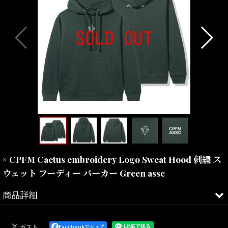
× CPFM Cactus embroidery Logo Sweat Hood 刺繍 ス
ウェット フーディー パーカー Green assc
商品詳細
"Stussy"でソーシャルメディアマネージャーを務めていた"Neek
Lurk"が手掛ける"Anti Social Social Club"。
Facebookでシェア