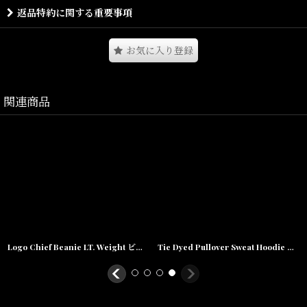
返品特約に関する重要事項
Size(サイズ)／
お気に入り登録
M(着丈:68cm,身幅:50cm,肩幅:48cm,袖丈:57cm)
L(着丈:71cm,身幅:53cm,肩幅:52cm,袖丈:58cm)
XL(着丈:76cm,身幅:58cm,肩幅:56cm,袖丈:59cm)
関連商品
XXL(着丈:80cm,身幅:62cm,肩幅:59cm,袖丈:61cm)
素材/COTTON 100%
Logo Chief Beanie LT. Weight ビーニー ライト ウェイト ニット キャップ 帽子
Tie Dyed Pullover Sweat Hoodie タイダイ プルオーバー スウェット フーディー