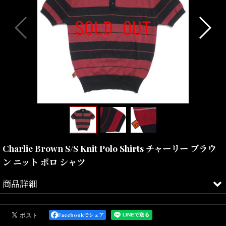
Charlie Brown S/S Knit Polo Shirts チャーリー ブラウ
ン ニット ポロ シャツ
商品詳細
LOS ANGELES発、世界中にファンを持つ老舗FB COUNTYよりチャ
ーリーブラウンニット ポロシャツがとなります。
Facebookでシェア