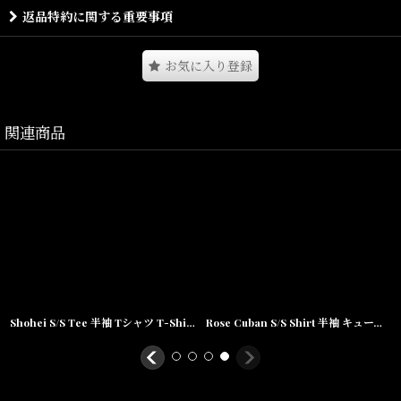
返品特約に関する重要事項
コットンブレンドのしっかりした素材使いで着心地も抜群となって
おります。
サイズ展開も幅広く、メンズのみならず女性からも支持をうけてお
お気に入り登録
ります。
関連商品
Size(サイズ)／
M(着丈:68cm,身幅:54cm,肩幅:48cm,袖丈:28cm)
L(着丈:72cm,身幅:56cm,肩幅:52cm,袖丈:29cm)
XL(着丈:74cm,身幅:58cm,肩幅:54cm,袖丈:30cm)
XXL(着丈:76cm,身幅:60cm,肩幅:56cm,袖丈:31cm)
素材/Cotton:60% / POLY:40%
Shohei S/S Tee 半袖 Tシャツ T-Shirt Black ブラック
Rose Cuban S/S Shirt 半袖 キューバ シャツ embroidery 刺繍 ローズ Navy ネイビー