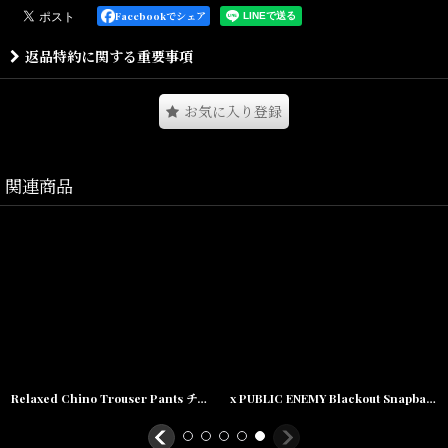
生地はガッシリとした重みと心地よいゴワ感が特徴の13.5oz 裏起毛
Facebookでシェア
スウェットで、 ザックリ着れるボリューム感有るシルエットも特徴
返品特約に関する重要事項
となっております。
フロントにはVintageシーンでもお馴染みの”Ohio State” University
のカレッジロゴをモチーフにした、 “Ohhh Shit!!”のレタードがラバ
お気に入り登録
ープリントで入ります。
ヤバイ!、クソ!といった、まるで意味の無いフレーズを語呂合わせで
カレッジテイストに落とし込んだ、 思わず笑ってしまう様な遊び心
関連商品
とインパクトがINTERBREEDらしい1枚です。
Size(サイズ)／
M(着丈:70cm,身幅:63cm,肩幅:48cm,袖丈:66cm)
L(着丈:73cm,身幅:65cm,肩幅:51cm,袖丈:69cm)
XL(着丈:77cm,身幅:68cm,肩幅:54cm,袖丈:72cm)
素材/Cotton
Relaxed Chino Trouser Pants チノ イージー パンツ タック パンツ Navy Black
x PUBLIC ENEMY Blackout Snapback Cap パブリック エネミー ブラックアウト スナップバック キャップ 帽子