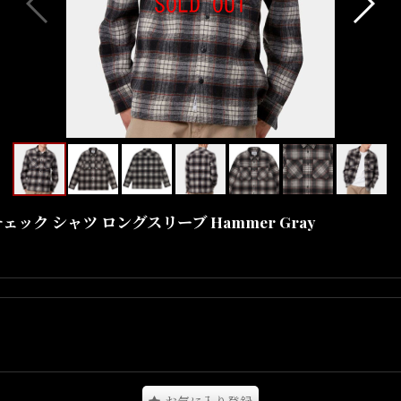
ール チェック シャツ ロングスリーブ Hammer Gray
シャツとなります。
トを感じさせる細やかなディテールが特徴的。