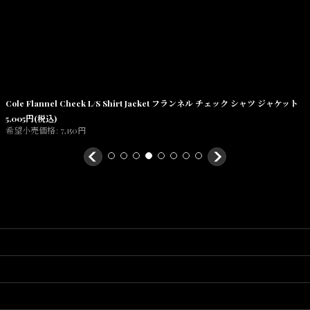
Cole Flannel Check L/S Shirt Jacket フランネル チェック シャツ ジャケット
5,005
円
(税込)
希望小売価格
:
7,150
円