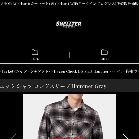
INE SHOPはCarhartt(カーハート) & Carhartt WIP(ワークインプログレス)正規
TOPS
PANTS
s / Jacket (シャツ / ジャケット)
>
Hagen Check L/S Shirt Hammer ハーゲン 
ール チェック シャツ ロングスリーブ Hammer Gray