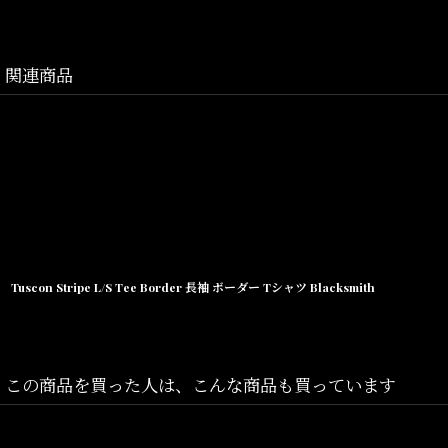
Size(サイズ)／S(着丈:72cm,身幅:53.5cm,肩幅:45cm,袖丈:63.5cm)
M(着丈:73.5cm,身幅:55.5cm,肩幅:47cm,袖丈:64.5cm)
関連商品
L(着丈:75cm,身幅:59cm,肩幅:50cm,袖丈:65.5cm)
XL(着丈:77.5cm,身幅:61.5cm,肩幅:52.5cm,袖丈:66.5cm)
XXL(着丈:82cm,身幅:66cm,肩幅:55cm,袖丈:68cm)
素材/55% Polyester , 40% Wool ,5% Other FB,
Tuscon Stripe L/S Tee Border 長袖 ボーダー Tシャツ Blacksmith
この商品を買った人は、こんな商品も買っています