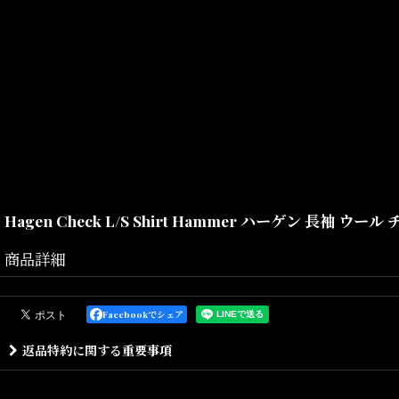
Hagen Check L/S Shirt Hammer ハーゲン 長袖 ウ
商品詳細
ウール混の生地を使用したチェックシャツ、ロングスリーブハーゲン
両胸にポケットが付いており、Carhartt WIPらしいワークテイス
Facebookでシェア
シルエットはルーズフィット。
返品特約に関する重要事項
秋冬らしいカラーリングがポイントです。