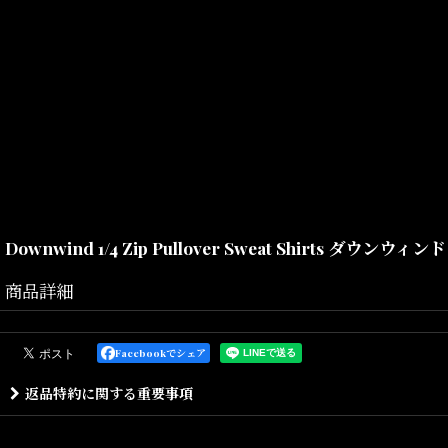
Downwind 1/4 Zip Pullover Sweat Shirts 
商品詳細
Size(サイズ)／
Facebookでシェア
返品特約に関する重要事項
M(着丈:75.5cm,身幅:61.5cm,裄丈:82cm)
L(着丈:77cm,身幅:64cm,裄丈:83cm)
XL(着丈:78.5cm,身幅:66.5cm,裄丈:84cm)