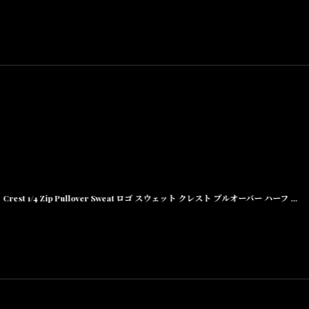
Crest 1/4 Zip Pullover Sweat ロゴ スウェット クレスト プルオーバー ハーフ ジップ Slate Navy ネイビー