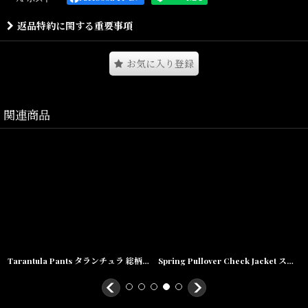
Embroidered Logo Pullover Sweatとなります。
返品特約に関する重要事項
シンプルで幅広いスタイルに使える一品。
お気に入り登録
Size(サイズ)／
関連商品
M(着丈:72cm,身幅:61cm,肩幅:57cm,袖丈:64cm)
L(着丈:73cm,身幅:63cm,肩幅:58cm,袖丈:64cm)
XL(着丈:74cm,身幅:66cm,肩幅:60cm,袖丈:64cm)
素材/100% Cotton heavyweight
Tarantula Pants タランチュラ 総柄 パンツ
Spring Pullover Check Jacket スプリング チェック プルオーバー ジャケット Blackwatch