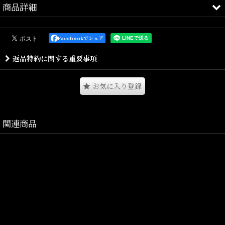
商品詳細
NEW ERA 9FORTYをベースに、より柔らかく低めのクラウンに設計
したクラシックなシルエットのレトロクラウン 9FORTYシリーズ。
Facebookでシェア
フロントはクラシカルな雰囲気のLFロゴを立体刺繍。
返品特約に関する重要事項
サイズ調整可能なアジャスター部分にはLFYTのブランドピスネーム
が付属。
お気に入り登録
関連商品
Size(サイズ)／Free Size(高さ:10cm)
素材/つば部分:ポリエステル100％/つば裏部分:コットン100%