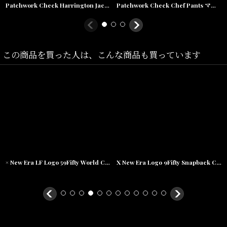
Patchwork Check Harrington Jacket ハリントン ジャケット マドラス チェック パッチワーク Green
Patchwork Check Chef Pants マドラス チェック パッチワーク シェフ パンツ Green
この商品を買った人は、こんな商品も買っています
× New Era LF Logo 59Fifty World Champs 2Tone Fitted Cap NVY ニューエラ キャップ 帽子
X New Era Logo 9Fifty Snapback Cap ニューエラ スナップバック キャップ 帽子