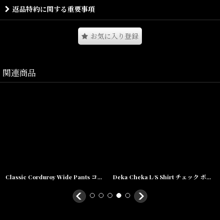
背中や衿まで左右切り替えになった独特の仕様で、ルーズになりす
返品特約に関する重要事項
ぎないレングスや袖廻りはボリュームのあるボトムスを合わせてい
つもとは違うカジュアルコーディネートを楽しみたい。
袖のロゴ刺繍も程よいアクセントに。
お気に入り登録
Size(サイズ)／
関連商品
Titch(着丈:77.5cm,身幅:67cm,肩幅:56cm,袖丈:56cm) ,
Skinny(着丈:80.5cm,身幅:71cm,肩幅:60cm,袖丈:57cm),
Fat(着丈:83.5cm,身幅:75cm,肩幅:64cm,袖丈:58cm),
Jumbo(着丈:86.5cm,身幅:79cm,肩幅:68cm,袖丈:59cm)
素材/綿100%
Classic Corduroy Wide Pants コーデュロイ ワイド パンツ ワイド テーパード Navy
Deka Cheka L/S Shirt チェック ボタンダウン 長袖 シャツ Green