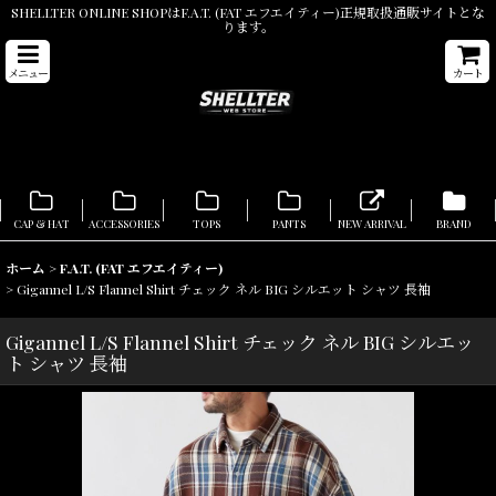
SHELLTER ONLINE SHOPはF.A.T. (FAT エフエイティー)正規取扱通販サイトとな
ります。
メニュー
カート
CAP & HAT
ACCESSORIES
TOPS
PANTS
NEW ARRIVAL
BRAND
ホーム
>
F.A.T. (FAT エフエイティー)
>
Gigannel L/S Flannel Shirt チェック ネル BIG シルエット シャツ 長袖
Gigannel L/S Flannel Shirt チェック ネル BIG シルエッ
ト シャツ 長袖