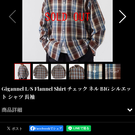
Gigannel L/S Flannel Shirt チェック ネル BIG シルエッ
ト シャツ 長袖
商品詳細
肉厚な素材感が印象的なチェックネルを使用した、通常よりも身
幅・肩幅にゆとりをもたせたBIGシルエットシャツとなります。
Facebookでシェア