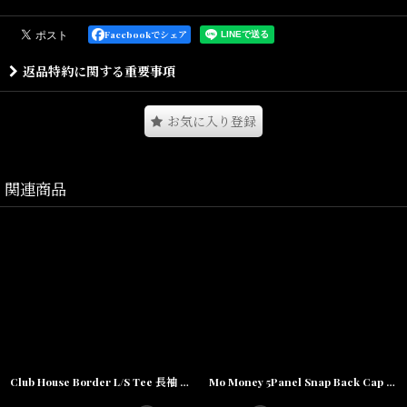
色抜けしたドライな風合いが特徴的なデニムショーツです。
生地は程よく肉厚な13ozのデニム生地を使用し、Indigo / Black共に
Facebookでシェア
強いウォッシュ加工を掛けることで、夏らしい淡い色みに仕上げて
返品特約に関する重要事項
います。
型は丸み有るボリューム感が特徴のオリジナルシルエットとなりま
す。
お気に入り登録
腰回りはゴムとスピンドルの他ベルトループも付属しており、スト
レスフリーな履き心地だけでなく、お好みに合わせた履き方が可能
です。
関連商品
左サイドにのみカーゴポケットが付属するアシンメトリーなデザイ
ンで、身頃両サイドの縫い合わせには3本針ステッチを採用していま
す。
スポーティなフォルムのショーツにデニム生地を使用し、ドーナツ
ボタンや3本針ステッチなど、ワークウェアならではのディテールに
もこだわった、INTERBREEDらしい遊び心とアレンジワークが感じ
られる1着です。
Club House Border L/S Tee 長袖 ボーダー カレッジ Tシャツ カットソー ロゴ Black
Mo Money 5Panel Snap Back Cap カレッジ ロゴ スナップバック キャップ 帽子
Size(サイズ)／