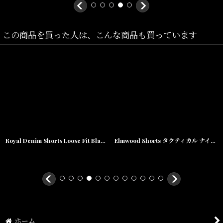
M(ウエスト:79cm,股上:32cm,股下:20cm,ワタリ:約31cm,裾幅:約32cm)
L(ウエスト:82cm,股上:33cm,股下:20cm,ワタリ:約31cm,裾幅:約33cm)
XL(ウエスト:85cm,股上:34cm,股下:21cm,ワタリ:約32cm,裾幅:約
この商品を買った人は、こんな商品も買っています
33cm)
素材/コットン
Royal Denim Shorts Loose Fit Black デニム ショーツ ルーズフィット
Elmwood Shorts タクティカル ナイロン カーゴ ショーツ
ホーム