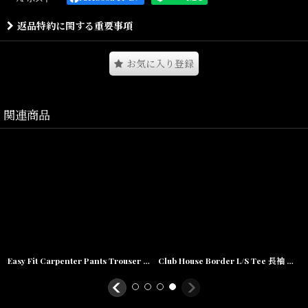
Ernie Paniccioliが90年代半ばに撮影した、ローリンヒル率いる”The
返品特約に関する重要事項
Fugees”の貴重なフォトをカラーで使用し、ベーシックで合わせやす
いプリントサイズで配置。
袖には”INTERBREED Records”のロゴプリントが入ります。
お気に入り登録
ローリンヒルはオフィシャルフォト自体が極端に少ないとされ、
The Fugeesのメンバー、Lauryn Hill/Wyclef/Prasが揃った愛らしい
笑顔の1枚は非常に貴重です。
関連商品
同フォトを様々なレイアウトで使用したErnie Paniccioliコラボレー
ションは今季オススメの企画です。
Size(サイズ)／
M(着丈:73cm,身幅:52cm,肩幅:48cm,袖丈:59cm)
L(着丈:77cm,身幅:56cm,肩幅:53cm,袖丈:60cm)
XL(着丈:81cm,身幅:61cm,肩幅:58cm,袖丈:62cm)
XXL(着丈:85cm,身幅:65cm,肩幅:63cm,袖丈:65cm)
Easy Fit Carpenter Pants Trouser イージー カーペンター パンツ タック パンツ Black
Club House Border L/S Tee 長袖 ボーダー カレッジ Tシャツ カットソー ロゴ Black
素材/Cotton