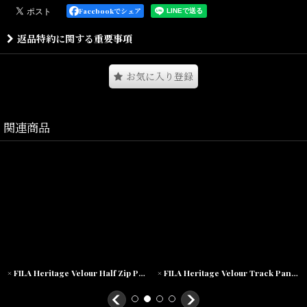
ルーネックスウェットシャツとなります。
Facebookでシェア
ほどよく肉厚でしっかりとした裏起毛コットンスウェットボディ。
返品特約に関する重要事項
カレッジ調のデザインで、シンプルながらワードのインパクトが感
じられる一着。
お気に入り登録
関連商品
Size(サイズ)／
S(着丈:69cm,身幅:58cm,肩幅:44cm,袖丈:65cm)
M(着丈:72cm,身幅:62cm,肩幅:47cm,袖丈:68cm)
L(着丈:74cm,身幅:63cm,肩幅:51cm,袖丈:71cm)
XL(着丈:76cm,身幅:65cm,肩幅:54cm,袖丈:72cm)
XXL(着丈:78cm,身幅:68cm,肩幅:59cm,袖丈:73cm)
素材/コットン70％ ポリエステル30％
× FILA Heritage Velour Half Zip Pullover Shirt フィラ ハーフ ジップ ベロア プルオーバー シャツ
× FILA Heritage Velour Track Pants フィラ ベロア トラック パンツ