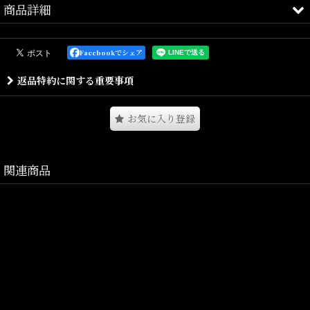
商品詳細
ネップツィードと千鳥格子柄を使用したトラウザーパンツとなりま
す。
Facebookでシェア
ワンタックでセンタープレスが入るスラックスのような上品で大人
返品特約に関する重要事項
っぽい雰囲気を演出するカジュアルアイテム。
左腿部分にはスクリプトフォントのLafayetteロゴを刺繍。
ストリートシーンにもピッタリなゆったりとしたリラックスシルエ
お気に入り登録
ット。
関連商品
Size(サイズ)／
W32(ウエスト:84cm,ヒップ:94cm,ワタリ:34.5cm,股上:35cm,股
下:70cm,裾幅:23cm)
W34(ウエスト:88cm,ヒップ:100cm,ワタリ:36cm,股上:36cm,股
下:72cm,裾幅:24.5cm)
W36(ウエスト:92cm,ヒップ:106cm,ワタリ:38cm,股上:37cm,股