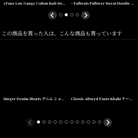
下:73cm,裾幅:25cm)
2Tone Low Gauge Cotton Knit Sweater 2トーン ローゲージ ニット セーター
× Fatbeats Pullover Sweat Hoodie ファットビーツ プルオーバー スウェット パーカー
W38(ウエスト:100cm,ヒップ:110cm,ワタリ:39cm,股上:40cm,股
下:74cm,裾幅:26cm)
この商品を買った人は、こんな商品も買っています
素材/表地 ポリエステル65％ レーヨン 35％ 別布 ポリエステル65％
コットン35％
Singer Denim Shorts デニム ショーツ
Classic ailored Pants Khaki テーラード パンツ センタープレス スラックス