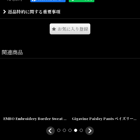
によりカジュアルながらも
返品特約に関する重要事項
上品な雰囲気の仕上がりが印象的なクルーネックニットとなりま
す。
お気に入り登録
程よい肉感の着心地の良さはもちろんのこと、
全体的にリラックスシルエットにすることでスウェットライクなコ
ーディネートも楽しめる。
関連商品
裾のブランドネームも程よく主張してくれる。
Size(サイズ)／
Titch(着丈:67.5cm,身幅:60cm,肩幅:53cm,袖丈:54cm)
Skinny(着丈:70.5cm,身幅:63cm,肩幅:56cm,袖丈:56.5cm)
EMBO Embroidery Border Sweat Hoodie Parka 刺繍 ロゴ ボーダー スウェット フーディー パーカー
Gigavine Paisley Pants ペイズリー ワイド パンツ
Fat(着丈:73.5cm,身幅:66cm,肩幅:59cm,袖丈:59cm)