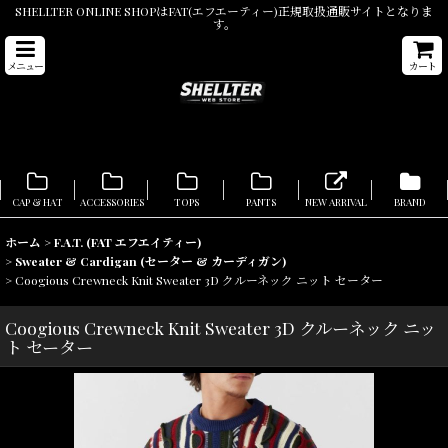
SHELLTER ONLINE SHOPはFAT(エフエーティー)正規取扱通販サイトとなりま
す。
メニュー
カート
CAP & HAT
ACCESSORIES
TOPS
PANTS
NEW ARRIVAL
BRAND
ホーム
>
F.A.T. (FAT エフエイティー)
>
Sweater & Cardigan (セーター & カーディガン)
>
Coogious Crewneck Knit Sweater 3D クルーネック ニット セーター
Coogious Crewneck Knit Sweater 3D クルーネック ニッ
ト セーター