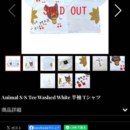
Animal S/S Tee Washed White 半袖 Tシャツ
商品詳細
各業界からも注目を集めシーンを盛り上げる"TRAVIS SCOTT"によ
るゲリラドロップしたアイテムが少量入荷。
Facebookでシェア