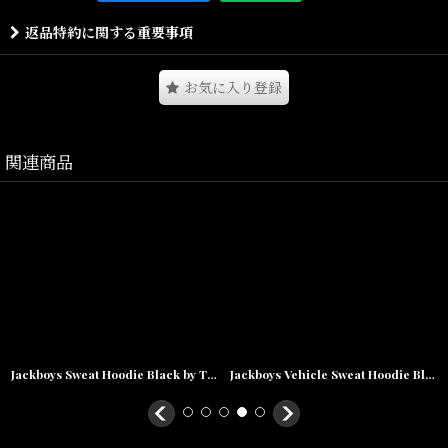
ハイセンスなデザインが魅力的なオフィシャルアイテムとなりま
返品特約に関する重要事項
す。
オリジナルのグラフィックを多用したプロダクトとなります。
フロント、バックそれぞれに再現度の高いプリントに加え発砲プリ
お気に入り登録
ントで表現した豪華な仕様となっております。
※絶妙なWash加工技術を駆使しており、特徴的な風合いにより、発
関連商品
砲の厚みなど一点一点表情が異なった仕様となります。
Size(サイズ)／
S(着丈:69cm,身幅:55cm,肩幅:52cm,袖丈:19cm)
M(着丈:72cm,身幅:57cm,肩幅:51cm,袖丈:22cm)
L(着丈:75cm,身幅:62cm,肩幅:59cm,袖丈:22cm)
XL(着丈:79cm,身幅:68cm,肩幅:62cm,袖丈:23cm)
XXL(着丈:82cm,身幅:72cm,肩幅:68cm,袖丈:23cm)
Jackboys Sweat Hoodie Black by Travis Scott
Jackboys Vehicle Sweat Hoodie Black by Travis Scott
素材/COTTON 100%