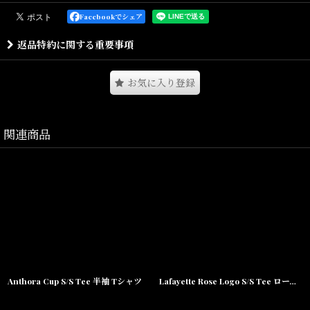
歪みがかった縞模様の独特なストライプパターンを落とし込んだ開
襟シャツ。
Facebookでシェア
ストライプのBLACK縞部分にはさりげなくLafayetteのスクリプトロ
返品特約に関する重要事項
ゴがデザイン。
胸のポケットにはピスネームを付属。
お気に入り登録
春夏らしい軽く着心地の良い生地感のレーヨン素材を使用。
身幅にゆとりのあるボックス型シルエット。
関連商品
Size(サイズ)／
M(着丈:75cm,身幅:63cm,肩幅:54cm,袖丈:24cm)
L(着丈:78cm,身幅:67cm,肩幅:55cm,袖丈:25cm)
XL(着丈:79cm,身幅:69cm,肩幅:57cm,袖丈:26cm)
XXL(着丈:81cm,身幅:72cm,肩幅:60cm,袖丈:27cm)
素材/レーヨン100％
Anthora Cup S/S Tee 半袖 Tシャツ
Lafayette Rose Logo S/S Tee ローズ ロゴ 半袖 Tシャツ