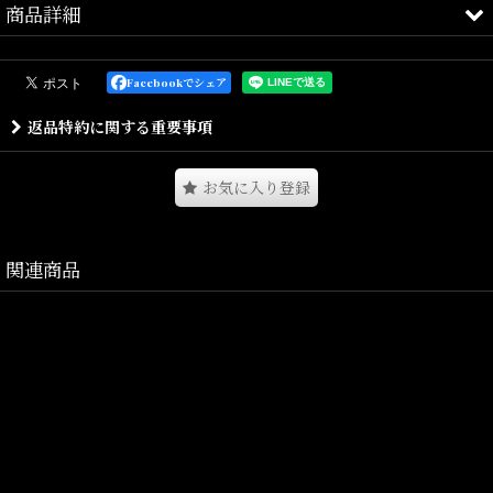
商品詳細
MLB / Major League Baseball (エムエルビー / メジャーリーグベース
ボール)は、アメリカ、及びカナダ所在の合計30球団により編成され
Facebookでシェア
る、世界で最高峰のプロ野球リーグであり、北米4大プロスポーツリ
返品特約に関する重要事項
ーグの1つ。
ナショナル・リーグ（1876年創設）とアメリカン・リーグ（1900年
創設）で構成される。
お気に入り登録
MLB公式ライセンス、各球団のアイテムをラインナップしておりま
す。
関連商品
胸元にチームネームのスクリプトロゴをワッペン刺繍で配し、右袖
にはエンブレムロゴが入りライセンスアイテムながらしっかりとし
た肉感の素材を使用した強度や、デザイン性とクラシックな出立で
幅広いスタイルに映える仕様となります。
Size(サイズ)/
M(着丈:70cm,身幅:60cm,裄丈:46cm)
L(着丈:74cm,身幅:62cm,裄丈:47．5cm)