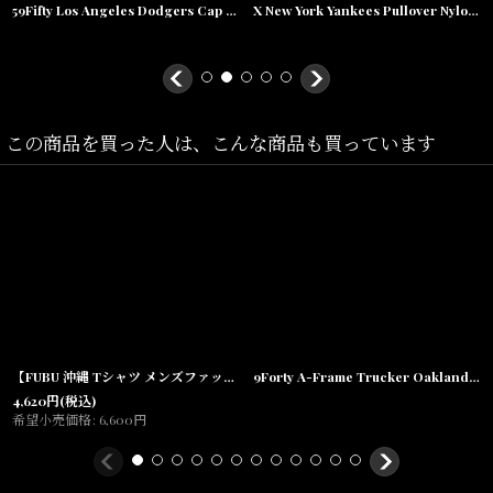
XL/LL(着丈:76cm,身幅:64cm,裄丈:48.5cm)
59Fifty Los Angeles Dodgers Cap ワールドシリーズ ロサンゼルス ドジャース オールスター キャップ 帽子 MLB 公式 Official
X New York Yankees Pullover Nylon Hooded Jacket ニューヨーク ヤンキース ハーフジップ ナイロン プルオーバー ジャケット MLB 公式 Official
XXL/2XL(着丈:77cm,身幅:65cm,裄丈:49cm)
素材/本体:Cotton100%
リブ:cotton95%.ポリウレタン5%
この商品を買った人は、こんな商品も買っています
【FUBU 沖縄 Tシャツ メンズファッション 通販】Script Logo S/S embroidery Tee 刺繍 ロゴ 半袖
9Forty A-Frame Trucker Oakland Athletics Mesh Cap Logo MLB オークランド アスレチックス メッシュ キャップ 帽子
4,620
円
(税込)
希望小売価格
:
6,600
円