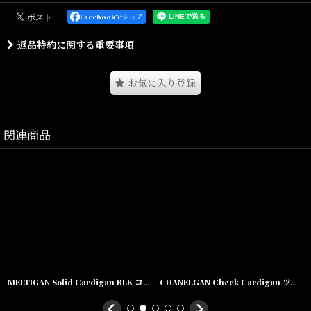
ダイナミックなバックプリントが印象的なカットソー。
Facebookでシェア
程よい肉感の5.6oz天竺を使用した着心地の良さは、インナーとして
返品特約に関する重要事項
も活躍してくれるアイテム。
胸プリントと裾のブランドネームも程よく主張してくれる。
お気に入り登録
関連商品
Size(サイズ)／
Titch(着丈:66.5cm,身幅:52cm,肩幅:46cm,袖丈:20cm)
Skinny(着丈:70.5cm,身幅:55cm,肩幅:50cm,袖丈:22cm)
Fat(着丈:74.5cm,身幅:58cm,肩幅:54cm,袖丈:24cm)
Jumbo(着丈:78.5cm,身幅:63cm,肩幅:57cm,袖丈:25cm)
MELTIGAN Solid Cardigan BLK コットン メルトン スナップ カーディガン
CHANELGAN Check Cardigan ツイーディー チェック スナップ カーディガン
素材/綿100%