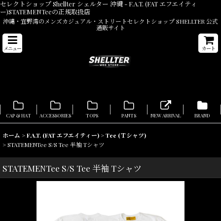
セレクトショップ Shellter シェルター 沖縄 - F.A.T. (FAT エフエイティ
ー)STATEMENTeeの正規取扱店
沖縄・宜野湾のメンズカジュアル・ストリートセレクトショップ SHELLTER 公式
通販サイト
メニュー
カート
CAP & HAT
ACCESSORIES
TOPS
PANTS
NEW ARRIVAL
BRAND
ホーム
>
F.A.T. (FAT エフエイティー)
>
Tee (Ｔシャツ)
>
STATEMENTee S/S Tee 半袖 Tシャツ
STATEMENTee S/S Tee 半袖 Tシャツ