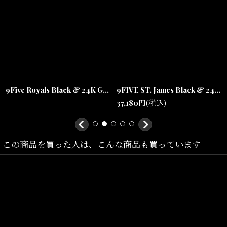
偏光レンズ仕様となっており、日差しの反射を軽減しながらクリア
な視界を確保。
ファッション性だけでなく実用性も兼ね備えた一本です。
9FIVEは2009年に誕生した、ストリートカルチャーとラグジュアリ
ーを融合した世界基準のアイウェアブランド。
9Five Royals Black & 24K Gold Sunglasses ロイアル ブラック ゴールド サングラス
9FIVE ST. James Black & 24K Gold Sunglasses Blue Gradation セントジェームス ブラック & 24K ゴールド サングラス 偏光レンズ
すべてハンドメイドで制作され、
37,180
円
(税込)
高品質な素材と高い基準によって細部まで拘り抜かれたプロダクト
を展開しています。
この商品を買った人は、こんな商品も買っています
スケートボード、HIPHOP、ファッションカルチャーを背景に、
世界中のミュージシャン、アーティスト、スポーツ選手などからも
絶大な支持を獲得。
高級アイウェアにも使用されるアセテート素材を採用しているた
め、
フィッティング調整も可能となっています。