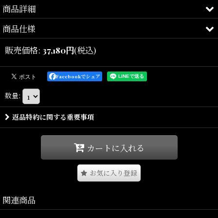
商品詳細
商品仕様
NIGHT SHIFT.
販売価格
:
37,180
円
(税込)
9Five
（ナインファイブ）
Facebookでシェア
人気のラウンドシェイプをベースに、24Kゴールドコートが施された
数量
:
メタルパーツを組み合わせた
「ST. James Black & 24K Gold Sunglasses」。
返品特約に関する重要事項
ブラックフレームとゴールドパーツのコントラストが、
カートに入れる
ラグジュアリーかつストリート感漂う存在感を演出します。
お気に入り登録
テンプル部分には24金コートを施した金属パーツを採用し、
丁寧に磨き上げられたイタリアンアセテートとのコンビネーション
関連商品
によって高級感のある仕上がりとなっています。