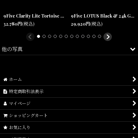
Tシャツ、フーディー、ジャケットスタイルまで幅広く合わせやす
9Five Clarity Lite Tortoise & 24k Gold Clear Lens Glasses リムレス べっ甲 クリアレンズ サングラス
9Five LOTUS Black & 24k Gold Clear Lens Glasses ゴールド UV 偏光 クリアレンズ メガネ
く、
32,780
円
(税込)
29,920
円
(税込)
ブラックコーデやストリートスタイルのアクセントとしても最適。
他の写真
沖縄・宜野湾のセレクトショップSHELLTERが提案する、
ラグジュアリーストリートを体現するアイウェアです。
ホーム
特定商取引法表示
マイページ
Size(サイズ)／
ショッピングカート
One Size(レンズ幅:約52mm, ブリッジ幅:約22mm, テンプル幅:約
159mm, フレーム幅:約140mm)
お気に入り