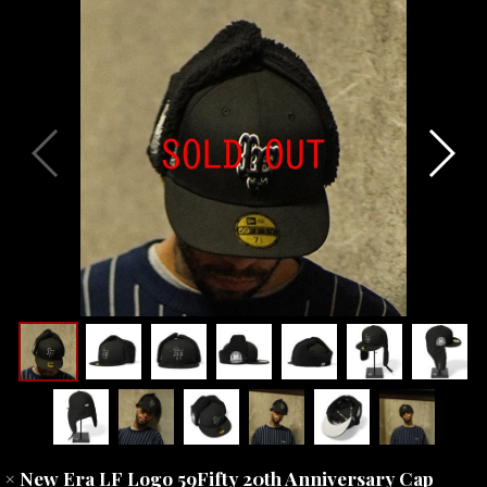
× New Era LF Logo 59Fifty 20th Anniversary Cap