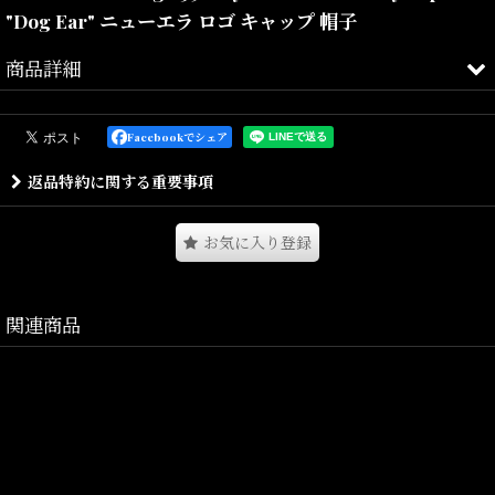
"Dog Ear" ニューエラ ロゴ キャップ 帽子
商品詳細
フロントパネルは、定番のLFロゴを立体刺繍。
Facebookでシェア
ライトサイドには、シーズナルデザインのサイドパッチとして、
返品特約に関する重要事項
20TH ANV仕様の特別なエンブレムを採用。
耳や首まわりの防寒にぴったりなドッグイヤータイプで、秋冬コー
お気に入り登録
ディネートを彩るヘッドギア。
イヤーフラップに付属したマジックテープで、クラウン上で留める
ことも可能。
関連商品
どのスタイルでも刺繍が見えるようにボア部分とパネル部分の両方
にエンブレムが入った豪華な仕様。
ストリートスタイルの原点回帰で再び注目を集めるニューエラの代
表的なベースボールキャップ 59FIFTYモデル。
フロントパネルの内側に独自の芯を作ることで型崩れしにくいクラ