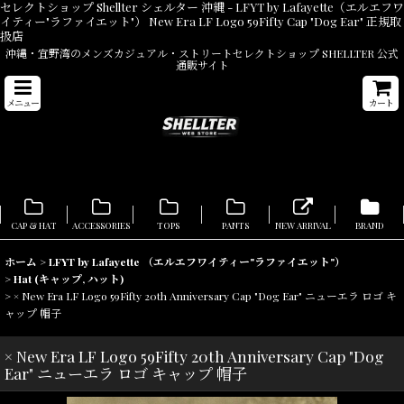
セレクトショップ Shellter シェルター 沖縄 - LFYT by Lafayette（エルエフワ
イティー"ラファイエット"） New Era LF Logo 59Fifty Cap "Dog Ear" 正規取
扱店
沖縄・宜野湾のメンズカジュアル・ストリートセレクトショップ SHELLTER 公式
通販サイト
メニュー
カート
CAP & HAT
ACCESSORIES
TOPS
PANTS
NEW ARRIVAL
BRAND
ホーム
>
LFYT by Lafayette （エルエフワイティー"ラファイエット"）
>
Hat (キャップ, ハット)
>
× New Era LF Logo 59Fifty 20th Anniversary Cap "Dog Ear" ニューエラ ロゴ キ
ャップ 帽子
× New Era LF Logo 59Fifty 20th Anniversary Cap "Dog
Ear" ニューエラ ロゴ キャップ 帽子