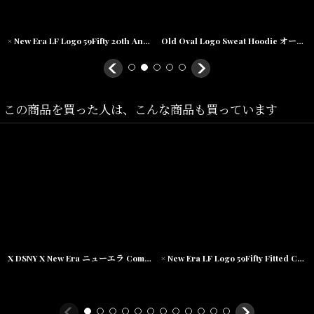
シックなシルエット。
サイズ調整のない仕様で、約1cm刻みのサイズ展開。
× New Era LF Logo 59Fifty 20th Anniversary Cap "Beef And Broccoli" ニューエラ ロゴ キャップ 帽子
Old Oval Logo Sweat Hoodie オールド オーバル ロゴ プルオーバー パーカー
Size(サイズ)／
この商品を買った人は、こんな商品も買っています
7 (55.8cm)
7 1/8 (56.8cm)
7 1/4 (57.7cm)
7 3/8 (58.7cm)
7 1/2 (59.6cm)
7 5/8 (60.6cm)
X DSNY X New Era ニューエラ Community Services LF Logo 59Fifty キャップ 帽子
× New Era LF Logo 59Fifty Fitted Cap 20th anv ニューエラ ロゴ キャップ 帽子
7 3/4 (61.5cm)
7 7/8 (62.5cm)