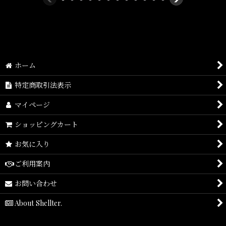
素材/
本体 つば部分：ポリエステル100％
ホーム
ボア部分：ポリエステル76％ アクリル24％
特定商取引法表示
アンダーバイザー：コットン100％
マイページ
刺しゅう糸：ポリエステル100％
ショッピングカート
お気に入り
※New Era 59Fifty等の型に関しましては配送中の型崩れ防止を配慮
し、
ご利用案内
宅配便のみの配送となります。
お問い合わせ
送料無料サービス（3980円以上購入で送料無料）が適用外となりま
About Shellter.
すが、
商品状態を最優先としておりますので、御理解御了承頂きます様宜