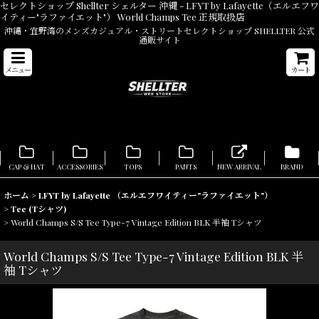
セレクトショップ Shellter シェルター 沖縄 - LFYT by Lafayette（エルエフワ
イティー"ラファイエット"） World Champs Tee 正規取扱店
沖縄・宜野湾のメンズカジュアル・ストリートセレクトショップ SHELLTER 公式
通販サイト
メニュー
カート
CAP & HAT
ACCESSORIES
TOPS
PANTS
NEW ARRIVAL
BRAND
ホーム
>
LFYT by Lafayette （エルエフワイティー"ラファイエット"）
>
Tee (Tシャツ)
>
World Champs S/S Tee Type-7 Vintage Edition BLK 半袖 Tシャツ
World Champs S/S Tee Type-7 Vintage Edition BLK 半
袖 Tシャツ