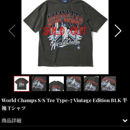
World Champs S/S Tee Type-7 Vintage Edition BLK 半
袖 Tシャツ
商品詳細