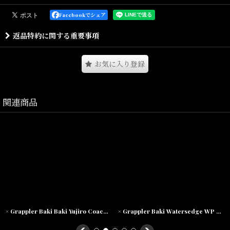
Facebookでシェア
オリジナルのヘビーオンスTシャツにウォッシュ加工を施し絶妙に色
返品特約に関する重要事項
抜けした仕様。
グラフィックのかすれやひび割れを特徴的な技法
で表現した一品。
お気に入り登録
関連商品
Size(サイズ)／
S(着丈:66cm,身幅:54cm,肩幅:50cm,袖丈:23cm)
M(着丈:69cm,身幅:57cm,肩幅:54cm,袖丈:24cm)
L(着丈:72cm,身幅:60cm
,肩幅:56cm,袖丈:25cm
)
XL(着丈:75cm,身幅:64cm
,肩幅:59cm,袖丈:25.5cm
)
XXL(着丈:78cm,身幅:67cm
,肩幅:64cm,袖丈:26cm
)
× Grappler Baki Baki Yujiro Coach Jacket グラップラー刃牙 コーチ ジャケット
× Grappler Baki Watersedge WP FS Wheat フィラ グラップラー刃牙 ブーツ