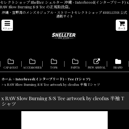
セレクトショップ Shellter シェルター 沖縄 - Interbreed(インターブリード) x
RAW Slow Burning S/S Tee の正規取扱店。
沖縄・宜野湾のメンズカジュアル・ストリートセレクトショップ SHELLTER 公式
通販サイト
メニュー
カート
CAP & HAT
ACCESSORIES
TOPS
PANTS
NEW ARRIVAL
BRAND
ホーム
>
Interbreed(インターブリード)
>
Tee (Tシャツ)
>
x RAW Slow Burning S/S Tee artwork by cleofus 半袖 Tシャツ
x RAW Slow Burning S/S Tee artwork by cleofus 半袖 T
シャツ