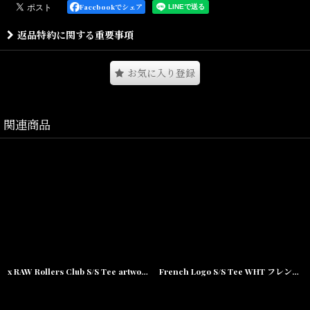
無添加の天然素材や有機栽培のHEMP など、
Facebookでシェア
自然由来の原料にこだわる
返品特約に関する重要事項
ローリングペーパーメーカー” RAW” とのコラボレーションSS Tee
となります。
お気に入り登録
RAW ペーパーの特徴の1 つである
SLOW BURN( 燃焼速度の遅さ) のフレーズを用いたデザインで、
関連商品
キャラクターアートはNY をベースに
ADIDAS,Timberland,VANS 等へのアート提供も行うアーティスト
” cleofus” が手掛けています。
キャラクターはRAW が展開する3 種のペーパー、
CLASSIC/ORGANIC/BLACK それぞれがcleofus らしいコミカルなタ
ッチで描かれています。
x RAW Rollers Club S/S Tee artwork by cleofus 半袖 Tシャツ
French Logo S/S Tee WHT フレンチ ロゴ 半袖 Tシャツ
プリントはいずれもシルクスクリーンプリント、
ボディはオープンエンド糸特有のザラ感が心地良いUS コットン7oz