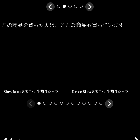
ボディを採用。
アートや音楽などサブカルチャーとも関係性の深い、
この商品を買った人は、こんな商品も買っています
RAW ならではプリントTee となっています。
Size(サイズ)／
M(着丈:70cm,身幅:58cm,肩幅:52cm)
L(着丈:72cm,身幅:60cm,肩幅:54cm)
Slow Jams S/S Tee 半袖 Tシャツ
Drive Slow S/S Tee 半袖 Tシャツ
XL(着丈:74cm,身幅:62cm,肩幅:56cm)
XXL(着丈:76cm,身幅:65cm,肩幅:58cm)
素材/
ホーム