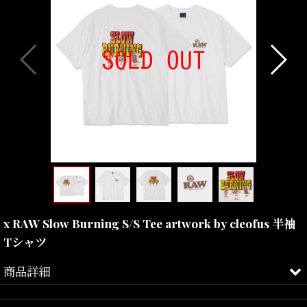
x RAW Slow Burning S/S Tee artwork by cleofus 半袖
Tシャツ
商品詳細