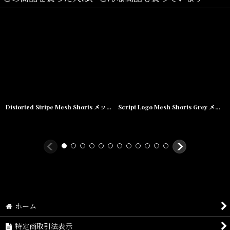
XL(
ウエスト
:84cm,
ヒップ
:116cm,ワタリ
:39cm,股上
:38cm,股下
:22cm,
裾幅
:34cm
)
XXL(
ウエスト
:94cm,
ヒップ
:126cm,ワタリ
:40cm,股上
:39cm,股
下
:23cm,裾幅
:35cm
)
素材/
Distorted Stripe Mesh Shorts メッシュ ショーツ
Script Logo Mesh Shorts Grey メッシュ ショーツ
ポリエステル100%
ホーム
特定商取引法表示