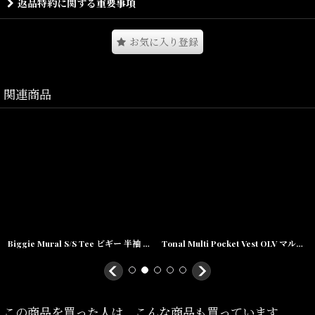
返品特約に関する重要事項
フロントにはスクリプト調のLAFAYETTEロゴとクラウンモチーフの
シーズナルエンブレムが刺繍。
お気に入り登録
ウエストはゴム絞りが効いており、ドローストリング仕様で調整可
能。
関連商品
背面には左右ポケットが付属され、裾口のラインをあしらったリブ
がアクセントとなっている。
Size(サイズ)／
M(
ウエスト
:76cm,
ヒップ
:100cm,
ワタリ
:34cm,
股上
:36cm,
股下
:20cm,
Biggie Mural S/S Tee ビギー 半袖 Tシャツ
Tonal Multi Pocket Vest OLV マルチ ポケット ベスト
裾幅
:32cm
)
L(
ウエスト
:80cm,
ヒップ
:108cm,ワタリ
:38cm,股上
:37cm,股下
:21cm,
裾幅
:33cm
)
この商品を買った人は、こんな商品も買っています