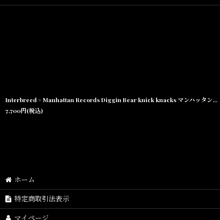
Interbreed × Manhattan Records Diggin Bear knick knacks マンハッタンレコード ベアー ソフビ フィギュア
7,700
円
(税込)
※イ
ホーム
商品状態
こちらの
特定商取引法表示
マイページ