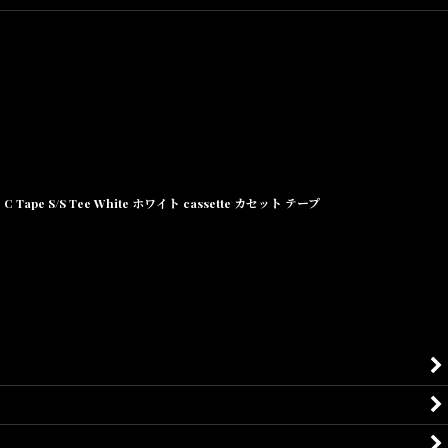
C Tape S/S Tee White ホワイト cassette カセット テープ
い。
、
上げます。
頂きます。