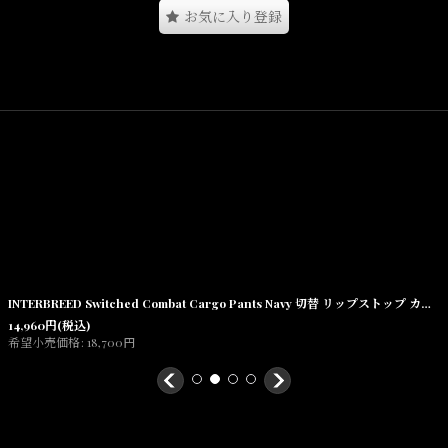
お気に入り登録
 OF DIGGIN’の名作バーガーロゴにマッチさせたPOPなカラーリングも
操作性は至ってシンプルで、本体は単三電池2本で可動、
製品にはイヤホンが付属します。
まで、気軽に扱えるToyカセットプレーヤーは、カセットテープならで
操作を実感するボタンのガチャガチャ音、など、
今においては逆にFRESHな魅力が詰まったアイテムです。
＊単三電池可動です。付属USBポートは充電用ではございません。
INTERBREED Switched Combat Cargo Pants Navy 切替 リップストップ カーゴパンツ
14,960
円
(税込)
希望小売価格
:
18,700
円
仕様
付属品：イヤホン
電源： 1.5V単三形乾電池2本、又はUSB給電 (＊充電機能はございません