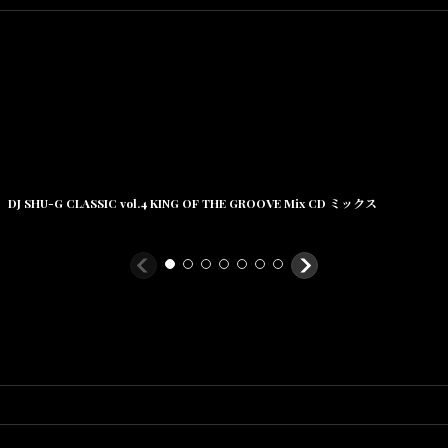
トラック方式：モノラル
機能： 再生|停止|早送|巻戻|音量 オートリバース機能切替
連続再生 ：約10時間(アルカリ電池 ×2)
出力端子：3.5mmミニジャック
DJ SHU-G CLASSIC vol.4 KING OF THE GROOVE Mix CD ミックス
ヤホンのみの付属となり、乾電池は付属されませんので、ご注意くださ
※配送中の型崩れ防止を配慮し、宅配便のみの配送となります。
送料無料サービス（3980円以上購入で送料無料）が適用外となりますが
を最優先としておりますので、御理解御了承頂きます様宜しくお願い申し
商品は全国送料一律900円（10000円 以上購入で送料無料）とさせて