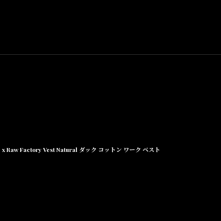
特徴です。
はの独特な音質、
x Raw Factory Vest Natural ダック コットン ワーク ベスト
)