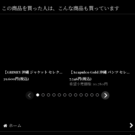
この商品を買った人は、こんな商品も買っています
柄：フロント/ロゴプリント、バック/ロゴプリント
素材：コットン100%
【GRIMEY 沖縄 ジャケット セレクトショップ】Sampans PU Leather Jacket Black フェイクレザー
【Acapulco Gold 沖縄 パンツ セレクトショップ】 Tech Mesh Shorts テック メッシュ ショートパンツ メンズ
39,600
円
(税込)
7,546
円
(税込)
希望小売価格
:
10,780
円
ホーム