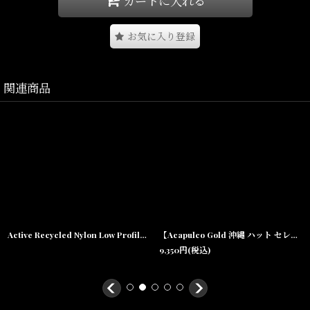
カートに入れる
沖縄・宜野湾のセレクトショップSHELLTERが提案する、
ACAPULCO GOLD正規取扱Tシャツです。
お気に入り登録
関連商品
Size(サイズ)／
M(着丈:68cm, 身幅:54cm, 肩幅:50cm, 袖丈:20.5cm)
L(着丈:70cm, 身幅:56cm, 肩幅:52cm, 袖丈:21.5cm)
XL(着丈:72cm, 身幅:60cm, 肩幅:58cm, 袖丈:22.5cm)
XXL(着丈:74cm, 身幅:64cm, 肩幅:61cm, 袖丈:23.5cm)
Active Recycled Nylon Low Profile Camp Cap キャンプ キャップ 帽子
【Acapulco Gold 沖縄 ハット セレクトショップ 通販】Solid Bucket Bell Hat Black ソリッド バケット ベル ブラック
9,350
円
(税込)
【商品仕様】
カラー：ホワイト