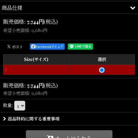
商品仕様
ARTISTIC BREEZE.
販売価格
:
7,744
円
(税込)
ACAPULCO GOLD
希望小売価格
:
9,680
円
（アカプルコゴールド）
ニューヨーク発ストリートブランドACAPULCO GOLDより、ネオン
Facebookでシェア
サインをモチーフにした印象的なグラフィックTシャツ。
Size(サイズ)
選択
特殊なストーンウォッシュ加工と酵素洗いを施したヴィンテージラ
L
イクな風合いが魅力。
着込んだような自然な色落ちと柔らかな質感が楽しめます。
販売価格
:
7,744
円
(税込)
希望小売価格
:
9,680
円
バックにはネオンサイン調のトロピカルグラフィック、フロントに
はワンポイントロゴを配置し、存在感がありながらも着回しやすい
数量
:
デザインに仕上げられています。
返品特約に関する重要事項
デニムやショーツ、カーゴパンツとも相性が良く、夏のストリート
スタイルやリゾートスタイルにもおすすめです。