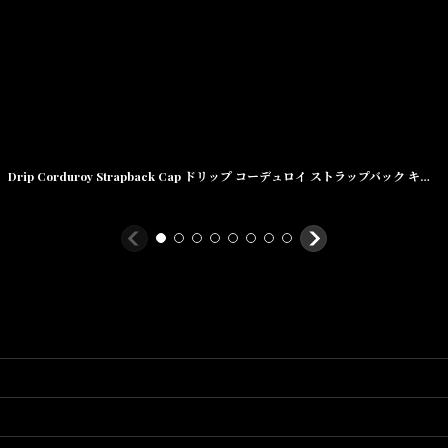
Drip Corduroy Strapback Cap ドリップ コーデュロイ ストラップバック キャップ ロゴ 帽子