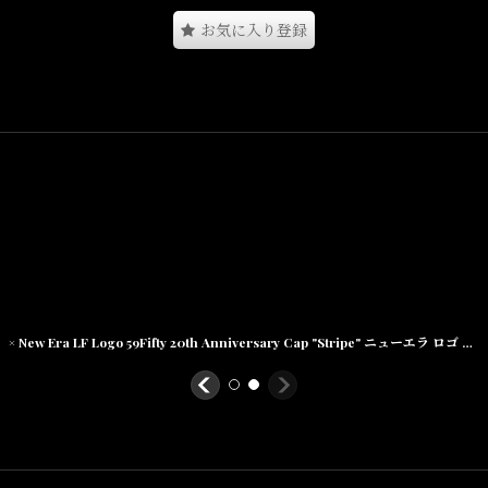
お気に入り登録
シックな印象の2トーン仕様。
Size(サイズ)／
One Size(高さ:11.5cm)
素材/
コットン100％
× New Era LF Logo 59Fifty 20th Anniversary Cap "Stripe" ニューエラ ロゴ キャップ 帽子