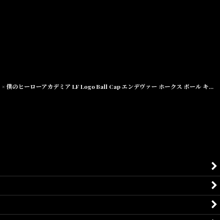
× 僕のヒーローアカデミア LF Logo Ball Cap エンデヴァー ホークス ボール キャップ 帽子