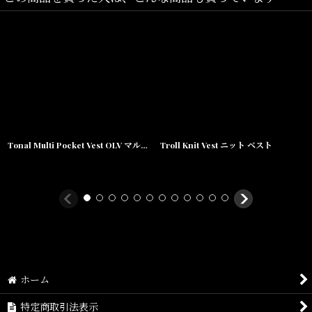
素材/
合成皮革
表地/ポリエステル55% ポリウレタン45%
裏地/ポリエステル100%
中綿/ポリエステル100%
Tonal Multi Pocket Vest OLV マルチ ポケット ベスト
Troll Knit Vest ニット ベスト
リブ部分/アクリル70% 毛30%
ホーム
特定商取引法表示