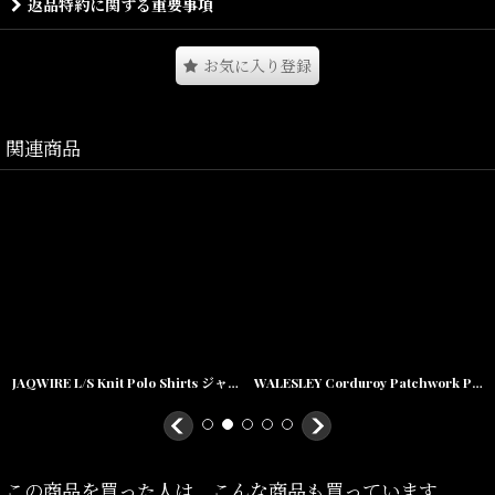
返品特約に関する重要事項
シンプルなデザインながらも様々なコーディネートで活躍してくれ
るアイテム。
お気に入り登録
薄手の中綿を採用し衿リブを細めに設定することで、
スウェットパーカーやネルシャツと合わせて、
関連商品
ネックまわりにアクセントのあるコーディネートが楽しめる。
ポケット上のブランドネームがさり気なく主張してくれる。
Size(サイズ)／
Titch(着丈:73cm,身幅:59.5cm,肩幅:42cm)
Skinny(着丈:76cm,身幅:62.5cm,肩幅:45cm)
JAQWIRE L/S Knit Polo Shirts ジャガード ニット ポロ シャツ
WALESLEY Corduroy Patchwork Paisley Coach Jacket コーデュロイ パッチワーク調 ペイズリー コーチ ジャケット
Fat(着丈:79cm,身幅:65.5cm,肩幅:48cm)
Jumbo(着丈:82cm,身幅:68.5cm,肩幅:51cm)
この商品を買った人は、こんな商品も買っています