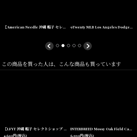
コットン生地の6パネルベースボールキャップです。
背面はストラップバックになっておりサイズ調整が可能です。
【American Needle 沖縄 帽子 セレクトショップ 通販】Archive Texas League Dallas Eagles Strapback Cap Navy ダラスイーグルス テキサスリーグ ストラップバック キャップ
9Twenty MLB Los Angeles Dodgers Cap ロサンゼルス・ドジャース ウォッシュド コットン キャップ ハット 帽子
Size(サイズ)／
この商品を買った人は、こんな商品も買っています
One Size(
深さ:約10.5cm,
ツバの長さ:約7cm,
頭回り:調整可能
)
素材/
コットン
【LFYT 沖縄 帽子 セレクトショップ 通販】Logo Camp Cap キャンプ キャップ
INTERBREED Mossy Oak Field Cap Real Tree インターブリード モッシーオーク リアルツリー カモフラージュ 6パネルキャップ 帽子
4,620
円
(税込)
6,930
円
(税込)