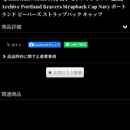
Archive Portland Beavers Strapback Cap Navy ポート
ランド ビーバーズ ストラップバック キャップ
商品詳細
1918年に創業した100年以上の歴史を持つアメリカの老舗ヘッドウェ
Facebookでシェア
アブランド。
返品特約に関する重要事項
メジャーリーグをはじめとするアメリカのプロスポーツのオフィシ
ャルライセンスアイテムをリリースしています。
お気に入り登録
企業ロゴや有名な製品をモチーフとした帽子も数多く手掛けてお
り、
関連商品
アメリカの歴史や文化を好む方からは良く知られているブランドで
す。
浅めのクラウンとカーブしたつばが特徴的なクラシックスタイルで
メンズレディース共にかぶりやすい人気のキャップです。