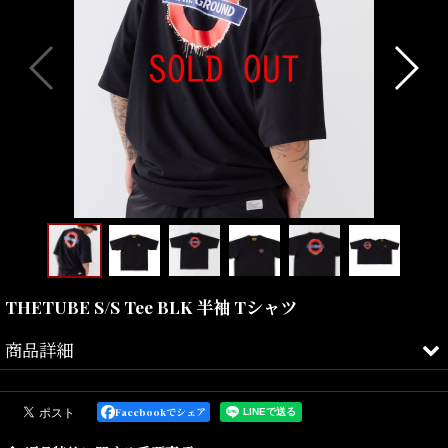
THETUBE S/S Tee BLK 半袖 Tシャツ
商品詳細
F.A.T.の代名詞でもあるヘビーオンスTシャツとなります。
Facebookでシェア
ダイナミックなバックプリントが印象的。