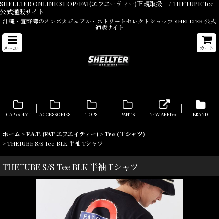
SHELLTER ONLINE SHOP/FAT(エフエーティー)正規取扱 / THETUBE Tee
公式通販サイト
沖縄・宜野湾のメンズカジュアル・ストリートセレクトショップ SHELLTER 公式
通販サイト
メニュー
カート
CAP & HAT
ACCESSORIES
TOPS
PANTS
NEW ARRIVAL
BRAND
ホーム
>
F.A.T. (FAT エフエイティー)
>
Tee (Ｔシャツ)
>
THETUBE S/S Tee BLK 半袖 Tシャツ
THETUBE S/S Tee BLK 半袖 Tシャツ