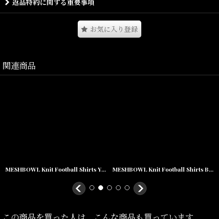
返品特約に関する重要事項
糸からオリジナルで編み上げたこだわりの13oz生地は、
お気に入り登録
触っただけで違いがわかるクオリティ。
衿元のリブもダブルステッチ仕様にするなど、
関連商品
長く着続けることを追求したタフな1枚。
Size(サイズ)／
Titch(着丈:66.5cm,身幅:54cm,肩幅:50cm,袖丈:25cm)
MESHBOWL Knit Football Shirts YLW メッシュ ニット フットボール シャツ
MESHBOWL Knit Football Shirts BLK メッシュ ニット フットボール シャツ
Skinny(着丈:70.5cm,身幅:58cm,肩幅:54cm,袖丈:26cm)
Fat(着丈:74.5cm,身幅:62cm,肩幅:58cm,袖丈:27cm)
Jumbo(着丈:78.5cm,身幅:66cm,肩幅:62cm,袖丈:28cm)
この商品を買った人は、こんな商品も買っています