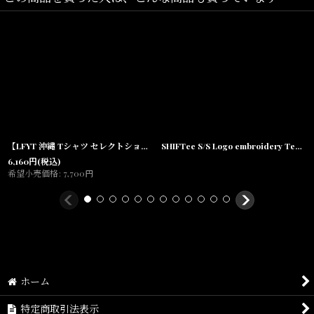
素材/
13oz天竺
綿100%
【LFYT 沖縄 Tシャツ セレクトショップ】 1996 S/S Tee BLK 750il 半袖 シャツ
SHIFTee S/S Logo embroidery Tee BLK 半袖 刺繍 Tシャツ
6,160
円
(税込)
希望小売価格
:
7,700
円
ホーム
特定商取引法表示