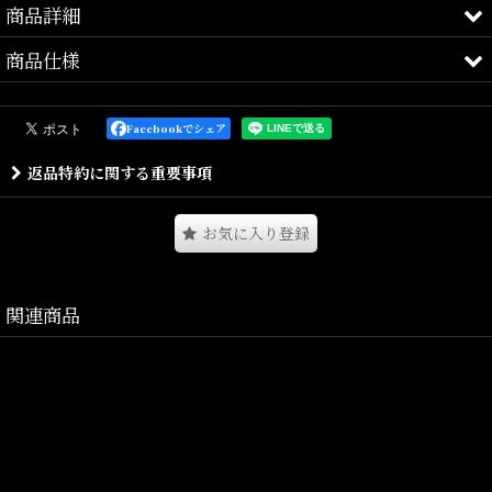
商品詳細
商品仕様
DAILY STANDARD.
Interbreed
Facebookでシェア
（インターブリード）
返品特約に関する重要事項
ハードなブリーチ加工が特徴の6パネルCAP。
お気に入り登録
生地には通年着用しやすい8ozライトデニムを使用し、製品へ強い
ブリーチ加工を施すことで、
サビをイメージした独特な風合いとカラーを表現しています。
関連商品
後部はレザーベルト仕様となっており、ヴィンテージ感あるデザイ
ンへ上品なアクセントをプラス。
型は着用時のフォルムとフィット感を追求したオリジナルパターン
を採用。