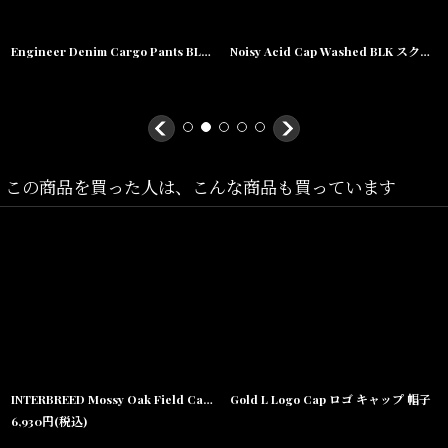
深過ぎず浅過ぎないパネル設計に加え、丸みと幅を持たせたバイザ
ーを組み合わせることで、
Engineer Denim Cargo Pants BLU エンジニア デニム カーゴ パンツ
Noisy Acid Cap Washed BLK スクリプト ウォッシュ キャップ 帽子
クラシカルなベースボールCAP型へ仕上げています。
着用時に生まれる自然なシワ感も魅力となっており、生地の風合い
を活かした無地デザインが幅広いスタイリングに対応。
デニムやワークスタイル、ストリートスタイルとも相性が良く、長
この商品を買った人は、こんな商品も買っています
く愛用できる万能キャップです。
※バックのレザーアジャスター部分には、
サイズ調整時による跡が見られる場合がございます。予めご了承下
さい。
沖縄・宜野湾のセレクトショップSHELLTERが提案する、
INTERBREED Mossy Oak Field Cap Real Tree インターブリード モッシーオーク リアルツリー カモフラージュ 6パネルキャップ 帽子
Gold L Logo Cap ロゴ キャップ 帽子
ヴィンテージ感漂うInterbreedデニムキャップ。
6,930
円
(税込)