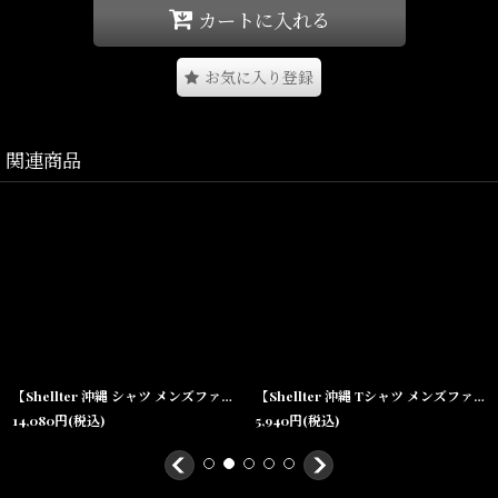
り、
カートに入れる
抜け感のある大人のサマースタイルを演出。
お気に入り登録
ショーツからワイドパンツまで幅広いコーディネートに対応しま
す。
関連商品
同素材のパンツとのセットアップスタイルもおすすめ。
沖縄らしい空気感とストリートカルチャーを融合した、SHELLTER
ならではの一着です。
Size(サイズ)／
【Shellter 沖縄 シャツ メンズファッション】Solid Cuba S/S Shirt Olive キューバ 半袖 オープンカラーシャツ
【Shellter 沖縄 Tシャツ メンズファッション】 Rose S/S Embroidery Logo Tee Black シェルター 半袖 フラワー シャツ
14,080
円
(税込)
5,940
円
(税込)
S(着丈:65cm,身幅:54cm,肩幅:41cm,袖丈:24cm)
M(着丈:69cm,身幅:59cm,肩幅:46cm,袖丈:25cm)