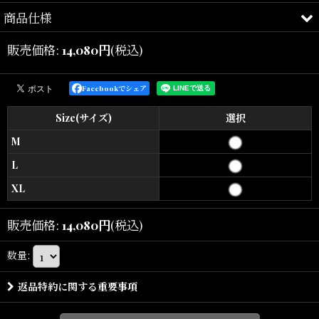
商品仕様
ARTISTIC BREEZE.
販売価格
:
14,080
円
(税込)
SHELLTER ORIGINAL
（シェルター オリジナル）
Facebookでシェア
SHELLTER ORIGINALは、沖縄の街や気候、ライフスタイルから着
Size(サイズ)
選択
想を得たオリジナルコレクションです。
M
日常に自然と馴染みながらも、旅先やリゾートシーンでも映える一
L
着を提案しています。
XL
全体に施されたフラワーブロックプリントが印象的なオープンカラ
販売価格
:
14,080
円
(税込)
ーシャツ。
数量
:
軽やかなコットン素材を使用し、暑い季節でも快適な着心地を実現
しています。
返品特約に関する重要事項
ゆったりとしたリラックスシルエットとキャンプカラー仕様によ