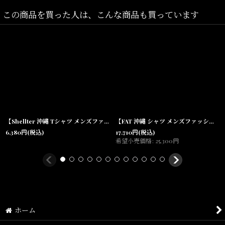
L(着丈:71cm,身幅:64cm,肩幅:51cm,袖丈:25.5cm)
この商品を買った人は、こんな商品も買っています
XL(着丈:75cm,身幅:66cm,肩幅:53cm,袖丈:27cm)
XXL(着丈:81cm,身幅:70cm,肩幅:57cm,袖丈:29cm)
素材/
100% Cotton(Block Printed Fabric)
手作業によって生まれる温かみと、ひとつひとつ異なる表情を感じ
【Shellter 沖縄 Tシャツ メンズファッション】Bet S/S Logo Tee White シェルター 半袖 シャツ
【FAT 沖縄 シャツ メンズファッション 通販】F.A.T. GIGALENO S/S Shirts コットンレノクロス半袖 Blue
るブロックプリント。
6,380
円
(税込)
17,710
円
(税込)
木版彫り、カラー調整、染色、模様プリントと全ての工程は丁寧に
希望小売価格
:
25,300
円
何度もの人の手を介し生まれます。
そこから生まれるわずかなズレやかすれが、作品に独自の風合いと
深みを与えます。
機械では再現できない温かみのある味わい深い表現が魅力です。
ホーム