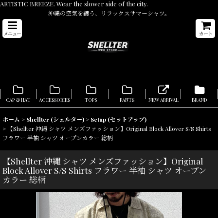
ARTISTIC BREEZE. Wear the slower side of the city.
沖縄の空気を纏う、リラックスサマーシャツ。
メニュー
カート
CAP & HAT
ACCESSORIES
TOPS
PANTS
NEW ARRIVAL
BRAND
ホーム
>
Shellter (シェルター)
>
Setup (セットアップ)
>
【Shellter 沖縄 シャツ メンズファッション】Original Block Allover S/S Shirts
フラワー 半袖 シャツ オープンカラー 総柄
【Shellter 沖縄 シャツ メンズファッション】Original
Block Allover S/S Shirts フラワー 半袖 シャツ オープン
カラー 総柄