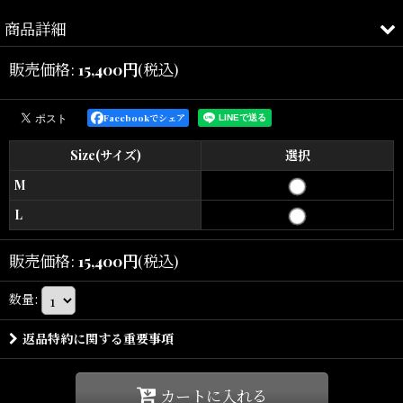
商品詳細
販売価格
:
15,400
円
(税込)
MLB、NBA、NFL、NHL、UFC 、NASCAR 等のライセンスを中心
とした、
Facebookでシェア
世界最大級のオフィシャル・ライセンススポーツマーチャンダイズ
企業 "FANATICS"から
Size(サイズ)
選択
新作アイテムとなります。
M
L
MLB 、
Los Angeles Dodgers ロサンゼルス ドジャース
のオフィシャ
ル ベースボールシャツです。
販売価格
:
15,400
円
(税込)
伸縮性のあるポリエステル メッシュ地を使用。
数量
:
胸にチームのアーチロゴ、
左袖に
ナショナルリーグ
のロゴがそれぞれアップリケ刺繍されてい
返品特約に関する重要事項
ます。
バックには
Dodgers
のトレードマークを大きくラバープリント。
カートに入れる