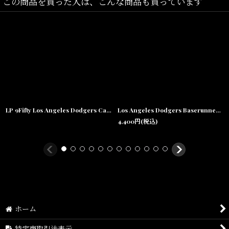
この商品を買った人は、こんな商品も買っています
LP 9Fifty Los Angeles Dodgers Cap MLB ロサンゼルス ドジャース Classic クラシック MLB 公式 Official
Los Angeles Dodgers Baserunner Clean Up Cap Khaki ロサンゼルス ドジャース ベースランナー クリーンナップ スモール ロゴ キャップ 帽子
4,400
円
(税込)
ホーム
特定商取引法表示