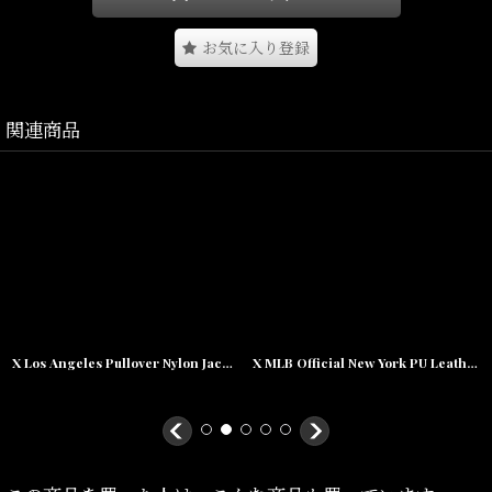
お気に入り登録
関連商品
Size(サイズ)/
M(着丈:78cm,身幅:56cm,肩幅:47cm,袖丈:27cm)
L(着丈:80cm,身幅:59cm,肩幅:50cm,袖丈:28cm)
XL(着丈:80cm,身幅:64cm,肩幅:53cm,袖丈:30cm)
X Los Angeles Pullover Nylon Jacket ロサンゼルス ドジャース ナイロン プルオーバー ジャケット MLB 公式 Official
X MLB Official New York PU Leather Stadium Jacket ニューヨーク レザー スタジアム ジャケット 公式
XXL(着丈:82cm,身幅:69cm,肩幅:56cm,袖丈:32cm)
素材/
POLYESTER